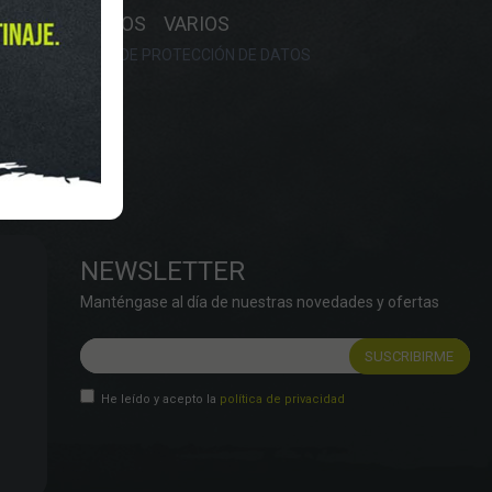
OS
RECAMBIOS
VARIOS
OKIES
POLÍTICA DE PROTECCIÓN DE DATOS
NEWSLETTER
Manténgase al día de nuestras novedades y ofertas
He leído y acepto la
política de privacidad