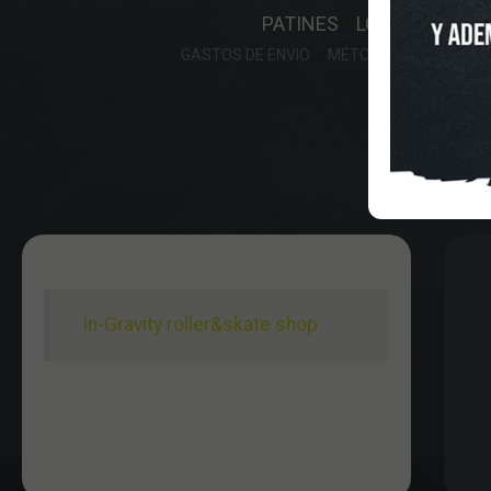
PATINES
LONGBOARD
GASTOS DE ENVIO
MÉTODOS DE PAGO, DE
In-Gravity roller&skate shop