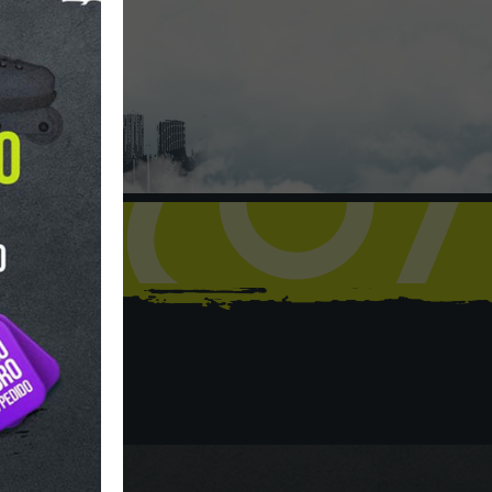
hop
Y HORARIO