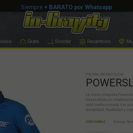
Siempre
+ BARATO por Whatsapp
iones
Skate
Scooter
Recambios
Mus
PW-SKA-JAC-RAC-CLO-M
POWERSL
La nueva chaqueta Powerslide
Desarrollada en colaboració
está confeccionada con una 
durabilidad, flexibilidad y c
DISPONIBLE
Entrega 24/4