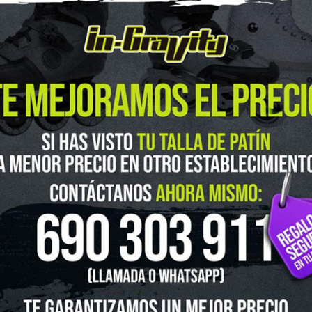
guenos en Instagram
@ingravitys
UTLET
NOVEDADES
CLUBS Y ASOCIACIONES
SITUACIÓN 