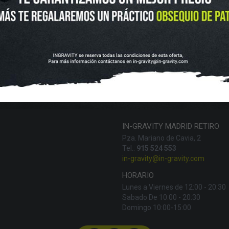
SKATEBOARD
SCOOTER
PROTECCIONES
ACCESORI
VOLUCIONES Y DATOS DE INTERÉS
AVISO LEGAL
POLÍTICA DE CO
FINANCIA CON:
IN-GRAVITY MADRID RETIRO
Pza. Mariano de Cavia, 2
Tel.:
915 524 553
in-gravity@in-gravity.com
HORARIO
Lunes a Viernes de 12:00 - 20:30
Sabado De 10:00 - 20:30
Domingo 10:00-15:00