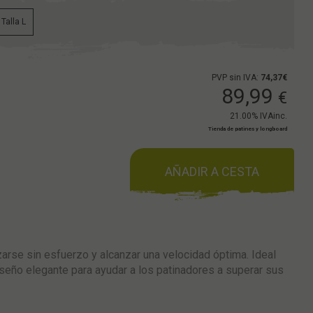
Talla L
PVP sin IVA:
74,37€
89,99
€
21.00%
IVAinc.
Tienda de patines y longboard
AÑADIR A CESTA
izarse sin esfuerzo y alcanzar una velocidad óptima. Ideal
eño elegante para ayudar a los patinadores a superar sus