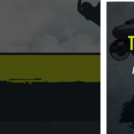
Sí
INICIO
O