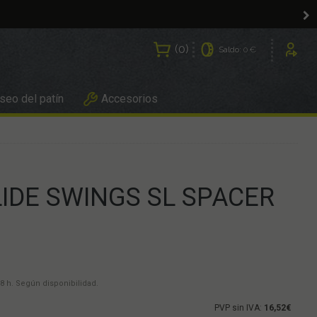
0
Saldo:
0 €
Usuarios
eo del patín
Accesorios
IDE SWINGS SL SPACER
8 h. Según disponibilidad.
PVP sin IVA:
16,52€