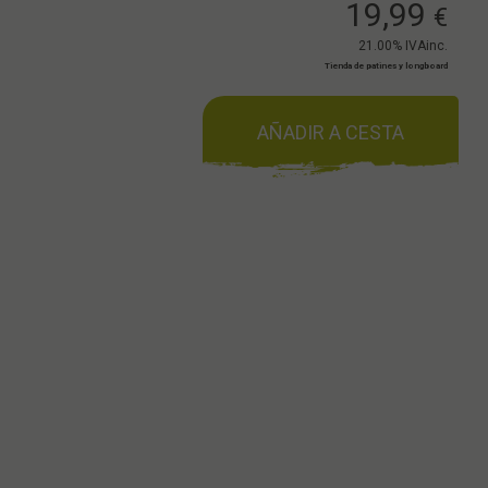
19,99
€
21.00%
IVAinc.
Tienda de patines y longboard
AÑADIR A CESTA