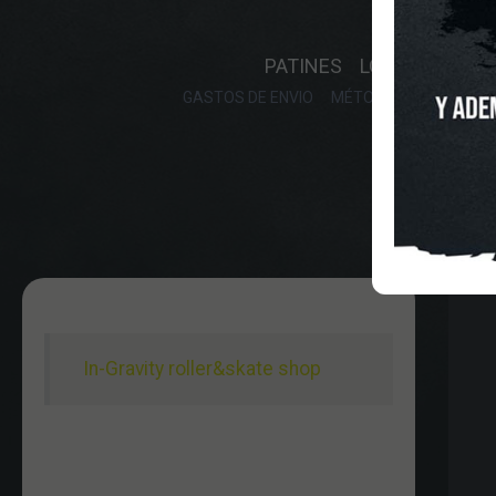
INICIO
O
PATINES
LONGBOARD
GASTOS DE ENVIO
MÉTODOS DE PAGO, DE
In-Gravity roller&skate shop