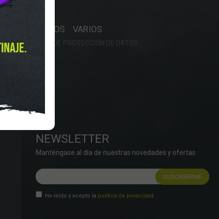
Y HORARIO
OS
RECAMBIOS
VARIOS
OKIES
POLÍTICA DE PROTECCIÓN DE DATOS
NEWSLETTER
Manténgase al día de nuestras novedades y ofertas
He leído y acepto la
política de privacidad