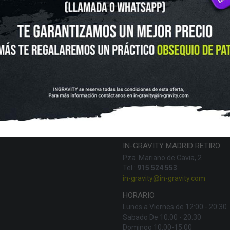
UTLET
NOVEDADES
CLUBS Y ASOCIACIONES
SITUACIÓN 
SKATEBOARD
SCOOTER
PROTECCIONES
ACCESORI
VOLUCIONES Y DATOS DE INTERÉS
AVISO LEGAL
POLÍTICA DE CO
FINANCIA CON:
IN-GRAVITY MADRID RETIRO
Pza. Mariano de Cavia, 2
Tel.:
915 524 553
in-gravity@in-gravity.com
HORARIO
Lunes a Viernes de 12:00 - 20:30
Sabado De 10:00 - 20:30
Domingo 10:00-15:00