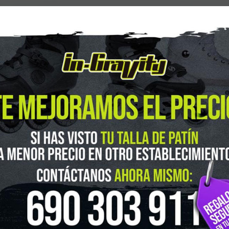
guenos en Instagram
@ingravitys