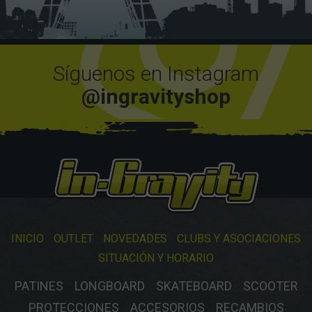
Síguenos en Instagram
@ingravityshop
INICIO
OUTLET
NOVEDADES
CLUBS Y ASOCIACIONES
SITUACIÓN Y HORARIO
PATINES
LONGBOARD
SKATEBOARD
SCOOTER
PROTECCIONES
ACCESORIOS
RECAMBIOS