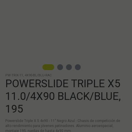
PW-TRIX-11, 4X90-BL/BLU-RAC
POWERSLIDE TRIPLE X5
11.0/4X90 BLACK/BLUE,
195
Powerslide Triple X 5 4x90 - 11" Negro Azul - Chasis de competición de
alto rendimiento para jóvenes patinadores. Aluminio aeroespacial,
montaje 195, ruedas de hasta 4x90 mm.