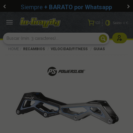
Siempre
+ BARATO por Whatsapp
0
Toggle
Saldo:
0 €
navigation
Usuarios r
HOME
RECAMBIOS
VELOCIDAD/FITNESS
GUIAS