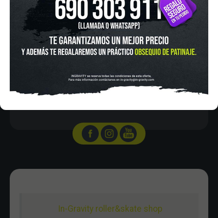
IN-GRAVITY MADRID RETIRO
Pza. Mariano de Cavia, 2
Tel.:
915 524 553
in-gravity@in-gravity.com
HORARIO
Lunes a Viernes de 12:00 - 20:30
Sabado De 10:00 - 20:30
Domingo 10:00-15:00
In-Gravity roller&skate shop