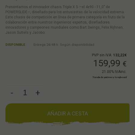
Presentamos el innovador chasis Triple X 5 —el 4x90 - 11,0" de
POWERSLIDE—, diseñado para los entusiastas de la velocidad extrema.
Este chasis de competición en línea de primera categoría es fruto de la
colaboración entre nuestros ingenieros expertos, diseñadores
innovadores y campeones mundiales como Bart Swings, Felix Rijhnen,
Jason Suttels y Jacobo.
DISPONIBLE
Entrega 24/48 h. Según disponibilidad.
PVP sin IVA:
132,22€
159,99
€
21.00%
IVAinc.
Tienda de patines y longboard
-
+
AÑADIR A CESTA