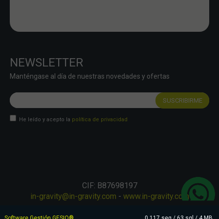
NEWSLETTER
Manténgase al día de nuestras novedades y ofertas
He leído y acepto la
política de privacidad
CIF: B87698197
in-gravity@in-gravity.com
-
www.in-gravity.com
Software Gestión
GESIO®
0.117 seg /
63 sql
/ 4 MB