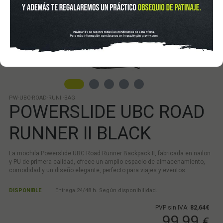
PW-UBC-ROAD-RUNII-BAG
POWERSLIDE UBC ROAD
RUNNER II BLACK
La mochila Powerslide UBC Road Runner Backpack II, fabricada en nailon
y PU de primera calidad, ofrece un amplio espacio de almacenamiento,
comodidad y un diseño elegante, perfecto para viajes y eventos.
DISPONIBLE
Entrega 24/48 h. Según disponibilidad.
PVP sin IVA:
82,64€
99,99
€