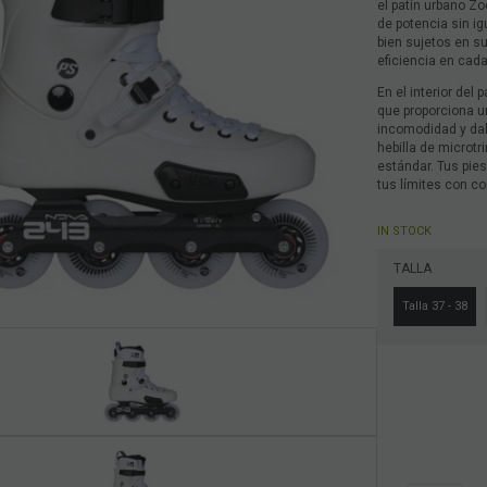
el patín urbano Z
de potencia sin i
bien sujetos en su
eficiencia en cad
En el interior del
que proporciona u
incomodidad y dale
hebilla de microtr
estándar. Tus pies
tus límites con co
IN STOCK
TALLA
Talla 37 - 38