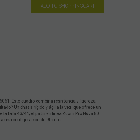
ADD TO SHOPPINGCART
6061. Este cuadro combina resistencia y ligereza
ltado? Un chasis rígido y ágil a la vez, que ofrece un
 la talla 43/44, el patín en línea Zoom Pro Nova 80
r a una configuración de 90 mm.