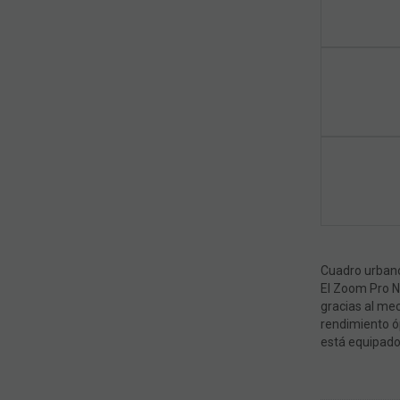
Cuadro urbano
El Zoom Pro N
gracias al mec
rendimiento óp
está equipado