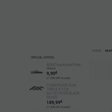
HOME
SKA
SPECIAL OFFERS
REMZ Backslide Plate
/Blanco
€
9,90
21.00%
VAT included
POWERSLIDE GUIA
TRIPLE X 12,8
3x110/1X100 BLACK
SILVER
€
189,99
21.00%
VAT included