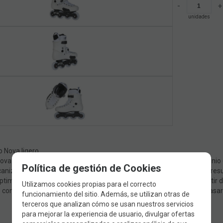
-
+
unidades
 Nova ligero
ova 80 cuenta con el nuevo cuadro urbano Nova, fabricado en aluminio 
Política de gestión de Cookies
anizado CNC de precisión en el interior de las paredes laterales. ¿El resu
timo en diversas superficies. Para los tamaños más grandes, a partir de
Utilizamos cookies propias para el correcto
 con chasis Nova de 275 mm/4x90, lo que ofrece la posibilidad de pasa
funcionamiento del sitio. Además, se utilizan otras de
terceros que analizan cómo se usan nuestros servicios
para mejorar la experiencia de usuario, divulgar ofertas