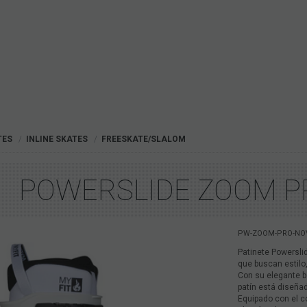
TES
INLINE SKATES
FREESKATE/SLALOM
POWERSLIDE ZOOM P
PW-ZOOM-PRO-NOV
Patinete Powersli
que buscan estilo,
Con su elegante b
patín está diseñad
Equipado con el c