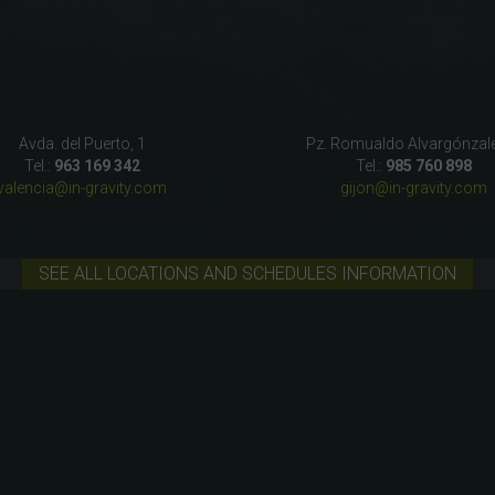
Avda. del Puerto, 1
Pz. Romualdo Alvargónzale
Tel.:
963 169 342
Tel.:
985 760 898
valencia@in-gravity.com
gijon@in-gravity.com
SEE ALL LOCATIONS AND SCHEDULES INFORMATION