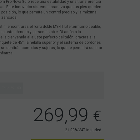
oom Pro Nova 80 ofrece una estabilidad y una transferencia
gual. Este innovador sistema garantiza que tus pies queden
 posición, lo que permite un control preciso y la máxima
a zancada.
 patín, encontrarás el forro doble MYFIT Lite termomoldeable,
n ajuste cómodo y personalizable. Di adiós a la
 la bienvenida al ajuste perfecto del talón, gracias a la
inquete de 45°, la hebilla superior y el sistema de cordones
 se sentirán cómodos y sujetos, lo que te permitirá superar
nfianza.
Talla 39 - 40
269,99
€
21.00%
VAT included