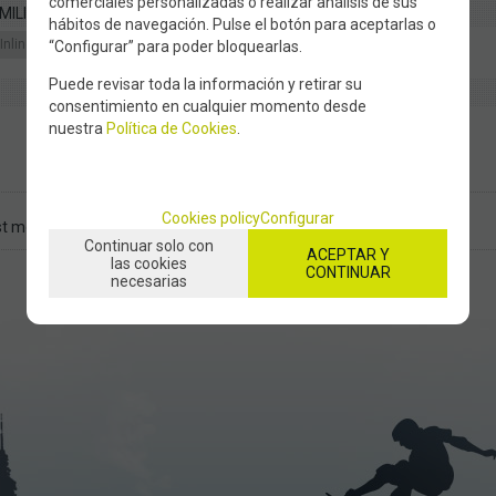
comerciales personalizadas o realizar análisis de sus
MILIES
hábitos de navegación. Pulse el botón para aceptarlas o
Inline Skates
Freeskate/Slalom
“Configurar” para poder bloquearlas.
Puede revisar toda la información y retirar su
consentimiento en cualquier momento desde
nuestra
Política de Cookies
.
Cookies policy
Configurar
t more inf
Recommend
Continuar solo con
ACEPTAR Y
las cookies
CONTINUAR
necesarias