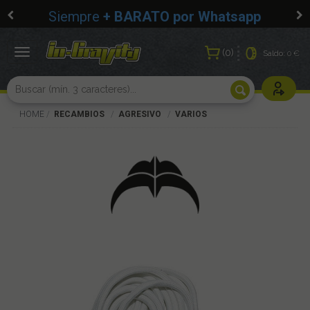
Siempre
+ BARATO por Whatsapp
0
Toggle
Saldo:
0 €
navigation
Usuarios r
HOME
RECAMBIOS
AGRESIVO
VARIOS