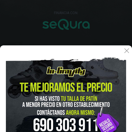
FINANCIA CON:
IN-GRAVITY MADRID RETIRO
Pza. Mariano de Cavia, 2
Tel.:
915 524 553
in-gravity@in-gravity.com