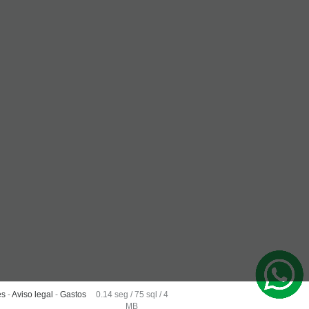
es
-
Aviso legal
-
Gastos
0.14 seg /
75 sql
/ 4
MB