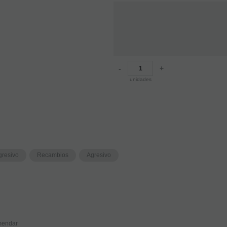
-
+
unidades
gresivo
Recambios
Agresivo
endar