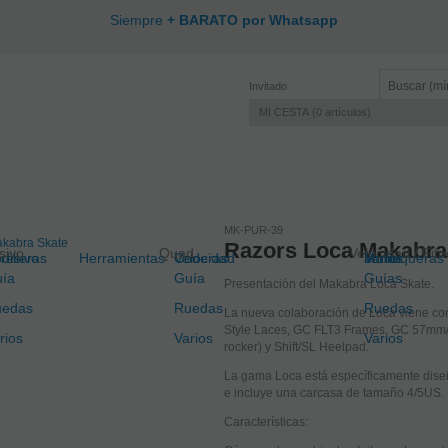
Siempre
+ BARATO por Whatsapp
Invitado
MI CESTA
0
artículos
MK-PUR-39
Razors Loca Makabra
sivo
Quad
Velocidad / Fit
resivo
dilleras
Herramientas
Velocidad
Coderas
Junior
Muñequeras
Varios
ía
Guía
Guías
Presentación del Makabra Loca Skate.
uedas
Ruedas
Ruedas
La nueva colaboración de Loca viene co
Style Laces, GC FLT3 Frames, GC 57mm/9
rios
Varios
Varios
rocker) y Shift/SL Heelpad.
La gama Loca está específicamente dis
e incluye una carcasa de tamaño 4/5US.
Características: