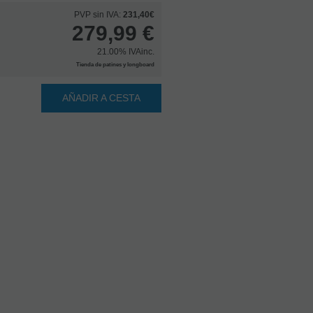
PVP sin IVA:
231,40€
279,99
€
21.00%
IVAinc.
Tienda de patines y longboard
AÑADIR A CESTA