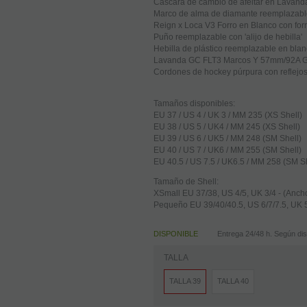
Cáscara de cambio de afeitar en Lavan
Marco de alma de diamante reemplazabl
Reign x Loca V3 Forro en Blanco con for
Puño reemplazable con 'alijo de hebilla'
Hebilla de plástico reemplazable en bla
Lavanda GC FLT3 Marcos Y 57mm/92A 
Cordones de hockey púrpura con reflejo
Tamaños disponibles:
EU 37 / US 4 / UK 3 / MM 235 (XS Shell)
EU 38 / US 5 / UK4 / MM 245 (XS Shell)
EU 39 / US 6 / UK5 / MM 248 (SM Shell)
EU 40 / US 7 / UK6 / MM 255 (SM Shell)
EU 40.5 / US 7.5 / UK6.5 / MM 258 (SM Sh
Tamaño de Shell:
XSmall EU 37/38, US 4/5, UK 3/4 - (Anc
Pequeño EU 39/40/40.5, US 6/7/7.5, UK 
DISPONIBLE
Entrega 24/48 h. Según disp
TALLA
TALLA 39
TALLA 40