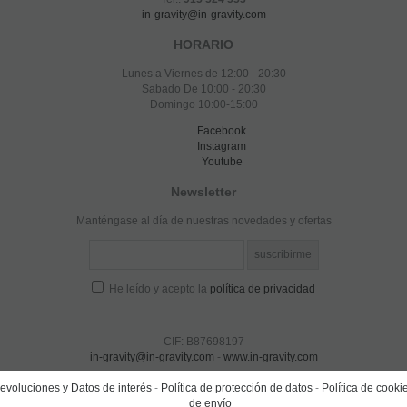
in-gravity@in-gravity.com
HORARIO
Lunes a Viernes de 12:00 - 20:30
Sabado De 10:00 - 20:30
Domingo 10:00-15:00
Facebook
Instagram
Youtube
Newsletter
Manténgase al día de nuestras novedades y ofertas
He leído y acepto la
política de privacidad
CIF: B87698197
in-gravity@in-gravity.com
-
www.in-gravity.com
voluciones y Datos de interés
-
Política de protección de datos
-
Política de cooki
de envío