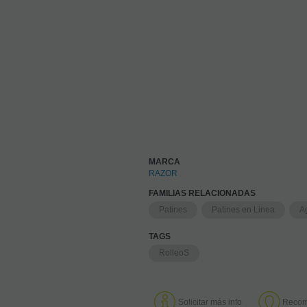
MARCA
RAZOR
FAMILIAS RELACIONADAS
Patines
Patines en Linea
A
TAGS
RolleoS
Solicitar más info
Recom