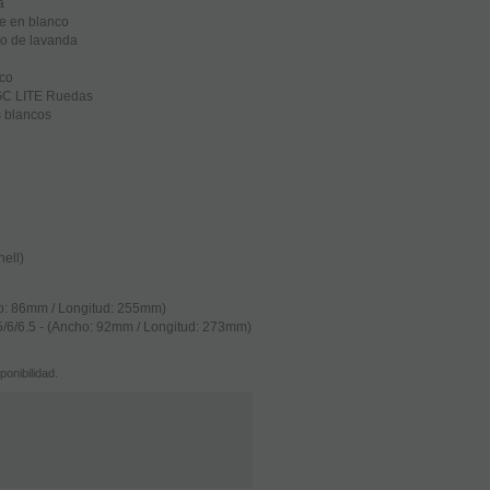
da
e en blanco
ro de lavanda
nco
GC LITE Ruedas
s blancos
ell)
ho: 86mm / Longitud: 255mm)
5/6/6.5 - (Ancho: 92mm / Longitud: 273mm)
onibilidad.