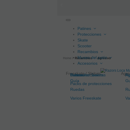
Toggle
navigation
Patines
Protecciones
Skate
Scooter
Recambios
Museo del patín
Home
Recambios
Agresivo
Accesorios
Freeskate / Slalom
Agre
Freeskate/ Slalom
Cascos
Para coleccionistas
Bolsas
Ag
Ro
Guía
Gu
Packs de protecciones
Ruedas
R
Varios Freeskate
Va