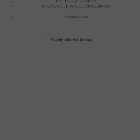
POLÍTICA DE COOKIES
POLÍTICA DE PROTECCIÓN DE DATOS
Financia con:
In-Gravity roller&skate shop