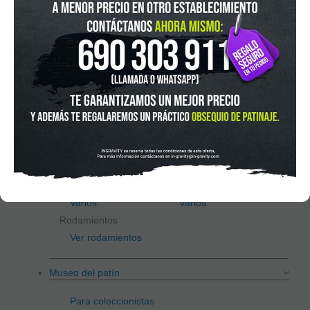
Skate
Scooter
Recambios
Freeskate / Slalom
Agresivo
Guía
Guía
Ruedas
Ruedas
Varios Freeskate
Varios
Quad
Velocidad / Fitness
Guía
Guías
Ruedas
Ruedas
Varios
Varios
Rodamientos
Ver rodamientos
Museo del patín
Para coleccionistas