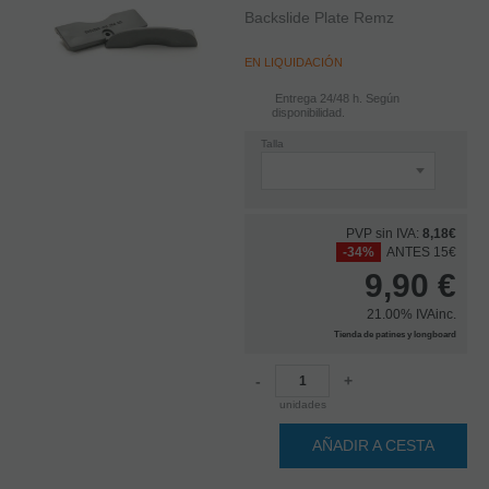
Backslide Plate Remz
EN LIQUIDACIÓN
Entrega 24/48 h. Según
disponibilidad.
Talla
PVP sin IVA:
8,18€
-34%
ANTES 15€
9,90
€
21.00%
IVAinc.
Tienda de patines y longboard
-
+
unidades
AÑADIR A CESTA