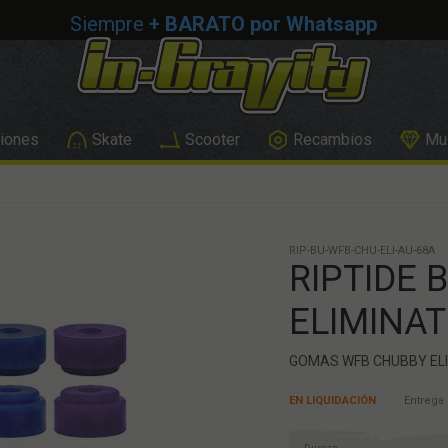
Siempre
+ BARATO por Whatsapp
iones
Skate
Scooter
Recambios
Mus
RIP-BU-WFB-CHU-ELI-AU-68A
RIPTIDE 
ELIMINA
GOMAS WFB CHUBBY ELI
EN LIQUIDACIÓN
Entrega 