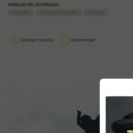
FAMILIAS RELACIONADAS
Longboard
Recambios Longboard
Bushings
Solicitar más info
Recomendar