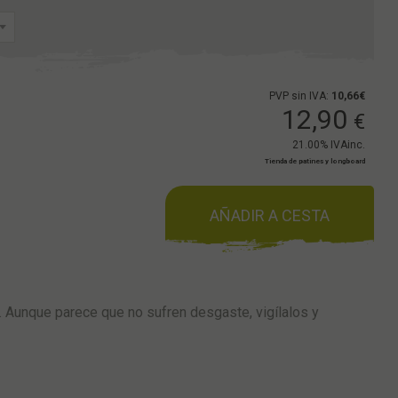
PVP sin IVA:
10,66€
12,90
€
21.00%
IVAinc.
Tienda de patines y longboard
AÑADIR A CESTA
. Aunque parece que no sufren desgaste, vigílalos y