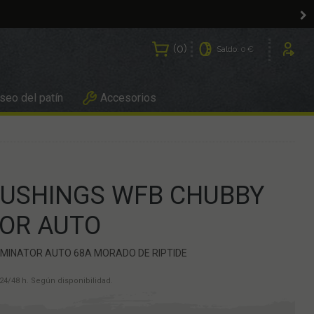
0
Saldo:
0 €
Usuarios
eo del patín
Accesorios
BUSHINGS WFB CHUBBY
TOR AUTO
MINATOR AUTO 68A MORADO DE RIPTIDE
24/48 h. Según disponibilidad.