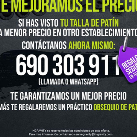
guenos en Instagram
@ingravitys
UTLET
NOVEDADES
CLUBS Y ASOCIACIONES
SITUACIÓN 
SKATEBOARD
SCOOTER
PROTECCIONES
ACCESORI
VOLUCIONES Y DATOS DE INTERÉS
AVISO LEGAL
POLÍTICA DE CO