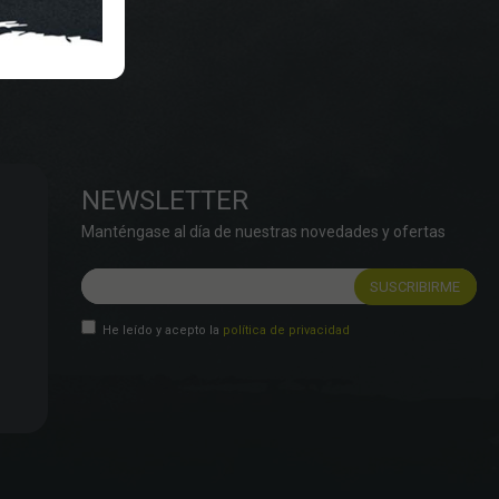
NEWSLETTER
Manténgase al día de nuestras novedades y ofertas
He leído y acepto la
política de privacidad