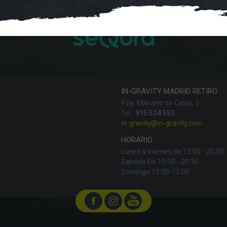
FINANCIA CON:
IN-GRAVITY MADRID RETIRO
Pza. Mariano de Cavia, 2
Tel.:
915 524 553
in-gravity@in-gravity.com
HORARIO
Lunes a Viernes de 12:00 - 20:30
Sabado De 10:00 - 20:30
Domingo 10:00-15:00