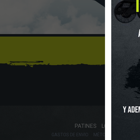
Sí
INICIO
O
PATINES
LONGBOARD
GASTOS DE ENVIO
MÉTODOS DE PAGO, DE