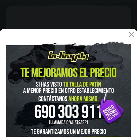
IN-GRAVITY MADRID RETIRO
Pza. Mariano de Cavia, 2
Tel.:
915 524 553
in-gravity@in-gravity.com
HORARIO
Lunes a Viernes de 12:00 - 20:30
Sabado De 10:00 - 20:30
Domingo 10:00-15:00