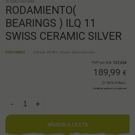
IN-GRAV-SWI-CERA
RODAMIENTO(
BEARINGS ) ILQ 11
SWISS CERAMIC SILVER
DISPONIBLE
Entrega 24/48 h. Según disponibilidad.
PVP sin IVA:
157,02€
189,99
€
21.00%
IVAinc.
Tienda de patines y longboard
-
+
AÑADIR A CESTA