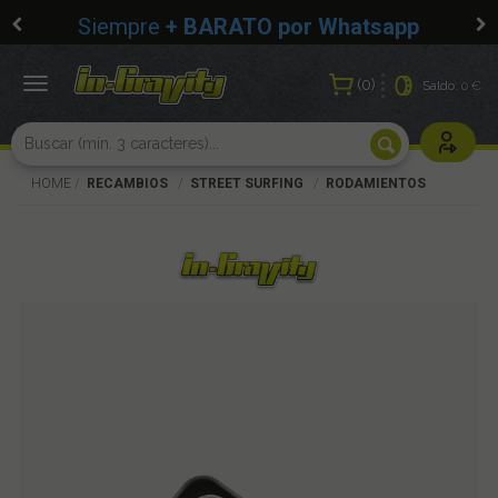
Siempre
+ BARATO por Whatsapp
0
Toggle
Saldo:
0 €
navigation
Usuarios r
HOME
RECAMBIOS
STREET SURFING
RODAMIENTOS