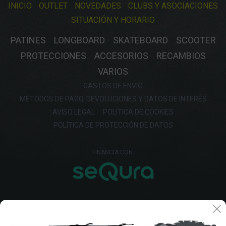
INICIO
OUTLET
NOVEDADES
CLUBS Y ASOCIACIONES
SITUACIÓN Y HORARIO
PATINES
LONGBOARD
SKATEBOARD
SCOOTER
PROTECCIONES
ACCESORIOS
RECAMBIOS
VARIOS
GASTOS DE ENVIO
MÉTODOS DE PAGO, DEVOLUCIONES Y DATOS DE INTERÉS
AVISO LEGAL
POLÍTICA DE COOKIES
POLÍTICA DE PROTECCIÓN DE DATOS
FINANCIA CON: