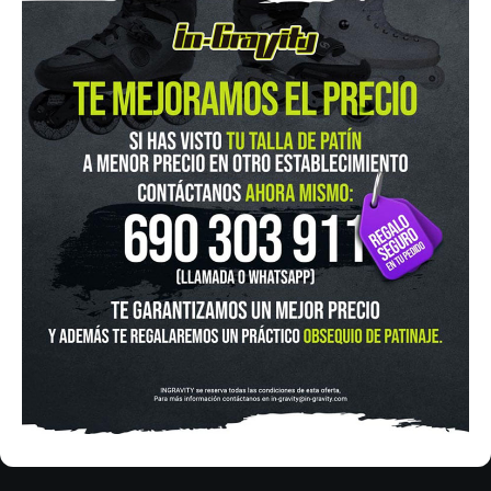
IN-GRAVITY MADRID RETIRO
Pza. Mariano de Cavia, 2
Tel.:
915 524 553
in-gravity@in-gravity.com
HORARIO
Lunes a Viernes de 12:00 - 20:30
Sabado De 10:00 - 20:30
Domingo 10:00-15:00