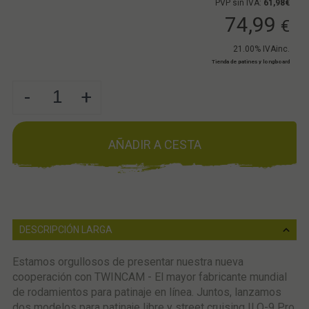
PVP sin IVA:
61,98€
74,99
€
21.00%
IVAinc.
Tienda de patines y longboard
-
+
AÑADIR A CESTA
DESCRIPCIÓN LARGA
Estamos orgullosos de presentar nuestra nueva
cooperación con TWINCAM - El mayor fabricante mundial
de rodamientos para patinaje en línea. Juntos, lanzamos
dos modelos para patinaje libre y street cruising ILQ-9 Pro.