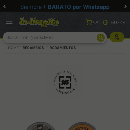
Siempre
+ BARATO por Whatsapp
0
Toggle
Saldo:
0 €
navigation
Usuarios r
HOME
RECAMBIOS
RODAMIENTOS