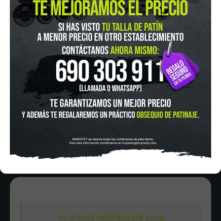
IN-GRAVITY MADRID RETIRO
Pza. Mariano de Cavia, 2
Tel.:
915 524 553
in-gravity@in-gravity.com
HORARIO
Lunes a Viernes de 12:00 - 20:30
Sabado De 10:00 - 20:30
Domingo 10:00-15:00
In-Gravity roller&skate shop