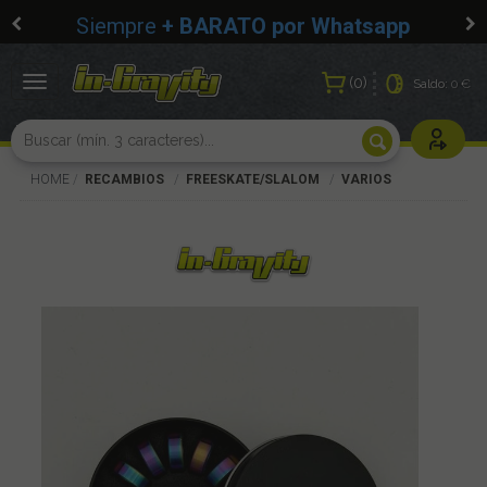
Siempre
+ BARATO por Whatsapp
0
Toggle
Saldo:
0 €
navigation
Usuarios r
HOME
RECAMBIOS
FREESKATE/SLALOM
VARIOS