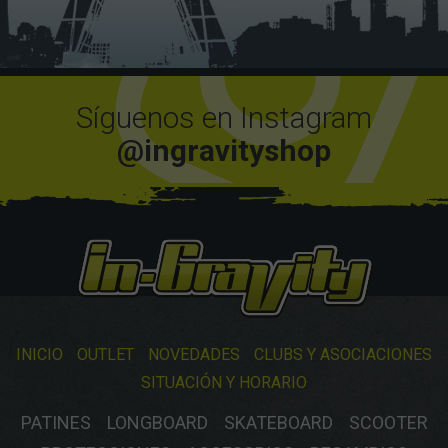
Síguenos en Instagram
@ingravityshop
INICIO
OUTLET
NOVEDADES
CLUBS Y ASOCIACIONES
SITUACIÓN Y HORARIO
PATINES
LONGBOARD
SKATEBOARD
SCOOTER