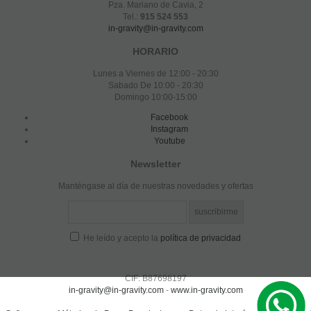
Pza. Mariano de Cavia, 2
Tel.:
915 524 553
in-gravity@in-gravity.com
HORARIO
Lunes a Viernes de 12:00 - 20:30
Sabado De 10:00 - 20:30
Domingo 10:00-15:00
Facebook
Instagram
Youtube
Newsletter
Manténgase al día de nuestras novedades y ofertas
He leído y acepto la
política de privacidad
CIF: B87698197
in-gravity@in-gravity.com
-
www.in-gravity.com