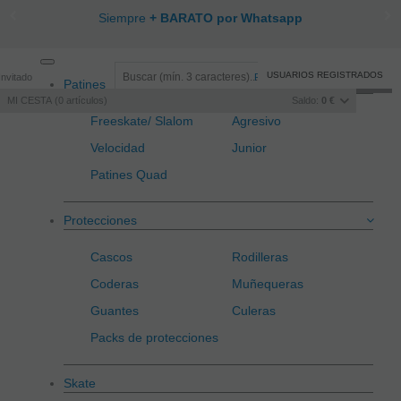
Siempre
+ BARATO por Whatsapp
Toggle
USUARIOS REGISTRADOS
Invitado
Registro
/
Iniciar sesión
Patines
navigation
MI CESTA
0
artículos
Saldo:
0 €
Freeskate/ Slalom
Agresivo
Velocidad
Junior
Patines Quad
Protecciones
Cascos
Rodilleras
Coderas
Muñequeras
Guantes
Culeras
Packs de protecciones
Skate