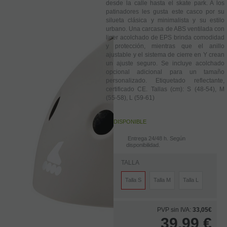
desde la calle hasta el skate park. A los
patinadores les gusta este casco por su
silueta clásica y minimalista y su estilo
urbano. Una carcasa de ABS ventilada con
liner acolchado de EPS brinda comodidad
y protección, mientras que el anillo
ajustable y el sistema de cierre en Y crean
un ajuste seguro. Se incluye acolchado
opcional adicional para un tamaño
personalizado. Etiquetado reflectante,
certificado CE. Tallas (cm): S (48-54), M
(55-58), L (59-61)
DISPONIBLE
Entrega 24/48 h. Según
disponibilidad.
TALLA
Talla S
Talla M
Talla L
PVP sin IVA:
33,05€
39,99
€