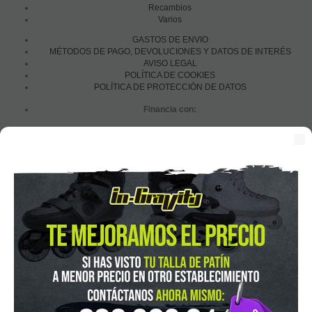
Recambios
Varios
GASTOS DE ENVIO
MÉTODOS DE PAGO, DEVOLUCIONES Y DATOS DE INTERÉS
AVISO LEGAL
POLÍTICA DE COOKIES
POLÍTICA DE PROTECCIÓN DE DATOS
Financia con:
In-Gravity roller&skate shop