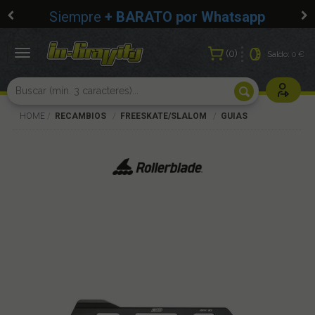
Siempre
+ BARATO por Whatsapp
0
Toggle
Saldo:
0 €
navigation
Usuarios r
HOME
RECAMBIOS
FREESKATE/SLALOM
GUIAS