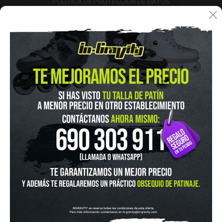
POLÍTICA DE PROTECCIÓN DE DATOS
FINANCIA CON:
IN-GRAVITY MADRID RETIRO
Pza. Mariano de Cavia, 2
Tel.:
915 524 553
in-gravity@in-gravity.com