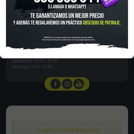
IN-GRAVITY MADRID RETIRO
Pza. Mariano de Cavia, 2
Tel.:
915 524 553
in-gravity@in-gravity.com
HORARIO
Lunes a Viernes de 12:00 - 20:30
Sabado De 10:00 - 20:30
Domingo 10:00-15:00
In-Gravity roller&skate shop