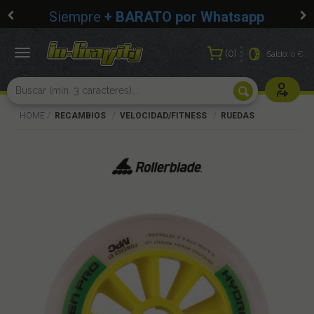
Siempre
+ BARATO por Whatsapp
0
Toggle
Saldo:
0 €
navigation
Usuarios r
HOME
RECAMBIOS
VELOCIDAD/FITNESS
RUEDAS