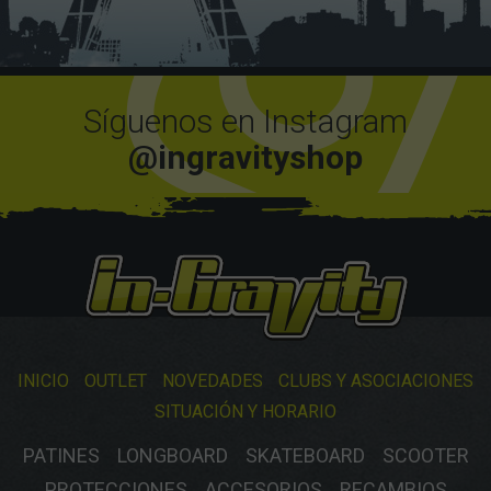
Síguenos en Instagram
@ingravityshop
INICIO
OUTLET
NOVEDADES
CLUBS Y ASOCIACIONES
SITUACIÓN Y HORARIO
PATINES
LONGBOARD
SKATEBOARD
SCOOTER
PROTECCIONES
ACCESORIOS
RECAMBIOS