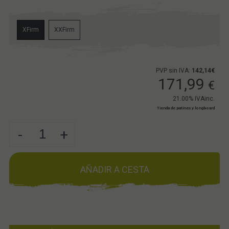
XFirm
XXFirm
PVP sin IVA:
142,14€
171,99
€
21.00%
IVAinc.
Tienda de patines y longboard
-
+
AÑADIR A CESTA