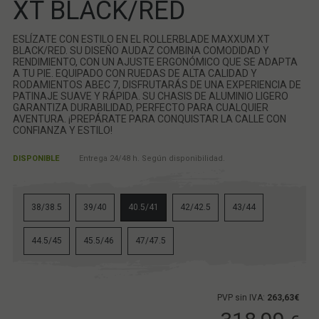
XT BLACK/RED
ESLÍZATE CON ESTILO EN EL ROLLERBLADE MAXXUM XT
BLACK/RED. SU DISEÑO AUDAZ COMBINA COMODIDAD Y
RENDIMIENTO, CON UN AJUSTE ERGONÓMICO QUE SE ADAPTA
A TU PIE. EQUIPADO CON RUEDAS DE ALTA CALIDAD Y
RODAMIENTOS ABEC 7, DISFRUTARÁS DE UNA EXPERIENCIA DE
PATINAJE SUAVE Y RÁPIDA. SU CHASIS DE ALUMINIO LIGERO
GARANTIZA DURABILIDAD, PERFECTO PARA CUALQUIER
AVENTURA. ¡PREPÁRATE PARA CONQUISTAR LA CALLE CON
CONFIANZA Y ESTILO!
DISPONIBLE
Entrega 24/48 h. Según disponibilidad.
38/38.5
39/40
40.5/41
42/42.5
43/44
44.5/45
45.5/46
47/47.5
PVP sin IVA:
263,63€