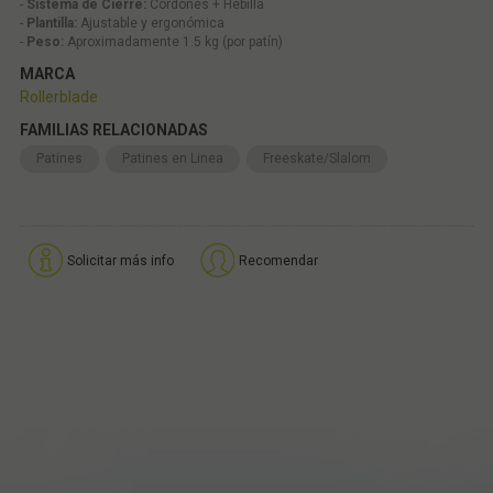
-
Sistema de Cierre:
Cordones + Hebilla
-
Plantilla:
Ajustable y ergonómica
-
Peso:
Aproximadamente 1.5 kg (por patín)
MARCA
Rollerblade
FAMILIAS RELACIONADAS
Patines
Patines en Linea
Freeskate/Slalom
Solicitar más info
Recomendar