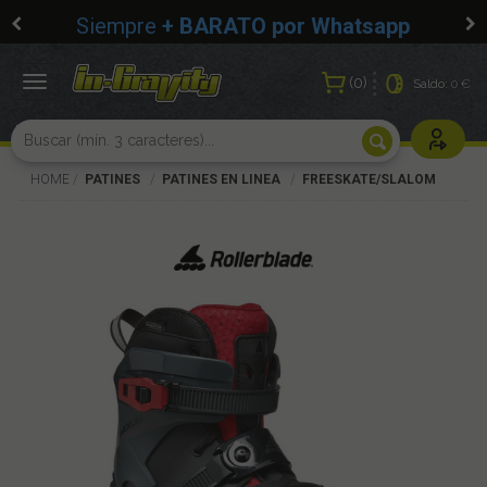
Siempre
+ BARATO por Whatsapp
0
Toggle
Saldo:
0 €
navigation
Usuarios r
HOME
PATINES
PATINES EN LINEA
FREESKATE/SLALOM