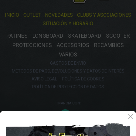
INICIO
OUTLET
NOVEDADES
CLUBS Y ASOCIACIONES
SITUACIÓN Y HORARIO
PATINES
LONGBOARD
SKATEBOARD
SCOOTER
PROTECCIONES
ACCESORIOS
RECAMBIOS
VARIOS
GASTOS DE ENVIO
MÉTODOS DE PAGO, DEVOLUCIONES Y DATOS DE INTERÉS
AVISO LEGAL
POLÍTICA DE COOKIES
POLÍTICA DE PROTECCIÓN DE DATOS
FINANCIA CON: