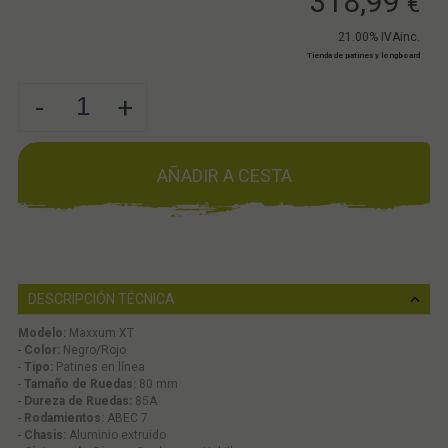
318,99
€
21.00%
IVAinc.
Tienda de patines y longboard
-
+
AÑADIR A CESTA
DESCRIPCIÓN TÉCNICA
Modelo:
Maxxum XT
-
Color:
Negro/Rojo
-
Tipo:
Patines en línea
-
Tamaño de Ruedas:
80 mm
-
Dureza de Ruedas:
85A
-
Rodamientos:
ABEC 7
-
Chasis:
Aluminio extruido