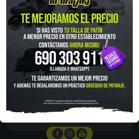
IN-GRAVITY MADRID RETIRO
Pza. Mariano de Cavia, 2
Tel.:
915 524 553
in-gravity@in-gravity.com
HORARIO
Lunes a Viernes de 12:00 - 20:30
Sabado De 10:00 - 20:30
Domingo 10:00-15:00