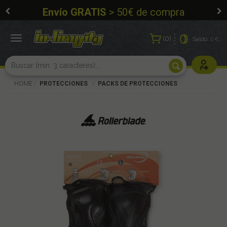
Envío GRATIS
> 50€ de compra
0
Toggle
Saldo:
0 €
navigation
Usuarios r
HOME
PROTECCIONES
PACKS DE PROTECCIONES