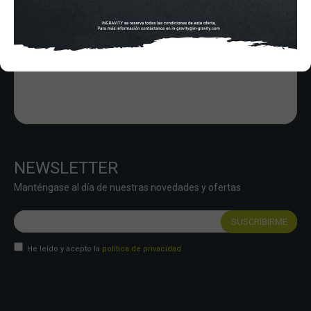
In-Gravity roller&skate shop
NEWSLETTER
Manténgase al día de nuestras novedades y ofertas
He leído y acepto la
política de privacidad