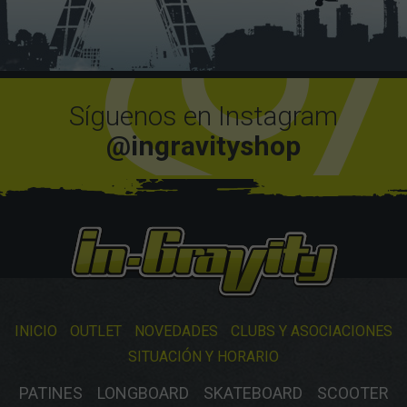
Síguenos en Instagram
@ingravityshop
INICIO
OUTLET
NOVEDADES
CLUBS Y ASOCIACIONES
SITUACIÓN Y HORARIO
PATINES
LONGBOARD
SKATEBOARD
SCOOTER