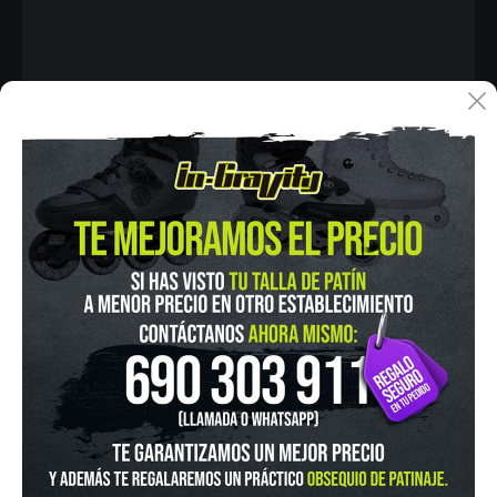
IN-GRAVITY MADRID RETIRO
Pza. Mariano de Cavia, 2
Tel.:
915 524 553
in-gravity@in-gravity.com
HORARIO
Lunes a Viernes de 12:00 - 20:30
Sabado De 10:00 - 20:30
Domingo 10:00-15:00