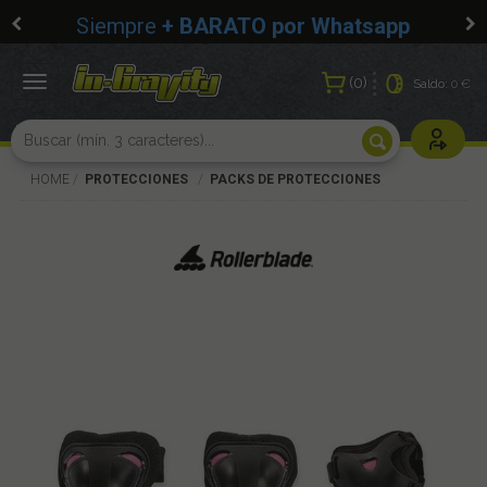
Siempre
+ BARATO por Whatsapp
0
Toggle
Saldo:
0 €
navigation
Usuarios r
HOME
PROTECCIONES
PACKS DE PROTECCIONES