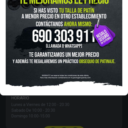
IN-GRAVITY MADRID RETIRO
Pza. Mariano de Cavia, 2
Tel.:
915 524 553
in-gravity@in-gravity.com
HORARIO
Lunes a Viernes de 12:00 - 20:30
Sabado De 10:00 - 20:30
Domingo 10:00-15:00