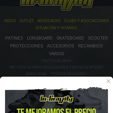
INICIO
OUTLET
NOVEDADES
CLUBS Y ASOCIACIONES
SITUACIÓN Y HORARIO
PATINES
LONGBOARD
SKATEBOARD
SCOOTER
PROTECCIONES
ACCESORIOS
RECAMBIOS
VARIOS
GASTOS DE ENVIO
MÉTODOS DE PAGO, DEVOLUCIONES Y DATOS DE INTERÉS
AVISO LEGAL
POLÍTICA DE COOKIES
POLÍTICA DE PROTECCIÓN DE DATOS
FINANCIA CON: