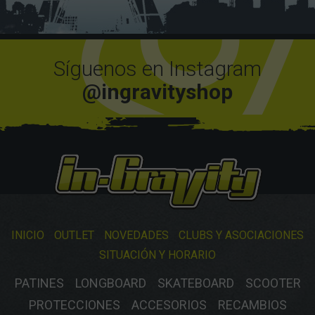
Síguenos en Instagram
@ingravityshop
INICIO
OUTLET
NOVEDADES
CLUBS Y ASOCIACIONES
SITUACIÓN Y HORARIO
PATINES
LONGBOARD
SKATEBOARD
SCOOTER
PROTECCIONES
ACCESORIOS
RECAMBIOS