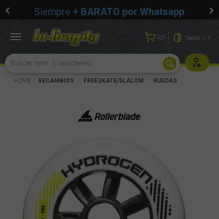
Siempre
+ BARATO por Whatsapp
0
Toggle
Saldo:
0 €
navigation
Usuarios r
HOME
RECAMBIOS
FREESKATE/SLALOM
RUEDAS