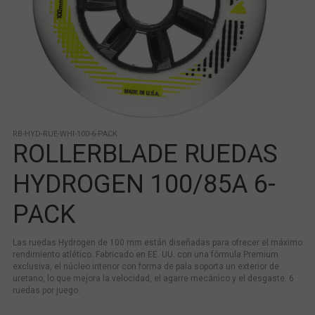
RB-HYD-RUE-WHI-100-6-PACK
ROLLERBLADE RUEDAS
HYDROGEN 100/85A 6-
PACK
Las ruedas Hydrogen de 100 mm están diseñadas para ofrecer el máximo
rendimiento atlético. Fabricado en EE. UU. con una fórmula Premium
exclusiva, el núcleo interior con forma de pala soporta un exterior de
uretano, lo que mejora la velocidad, el agarre mecánico y el desgaste. 6
ruedas por juego.