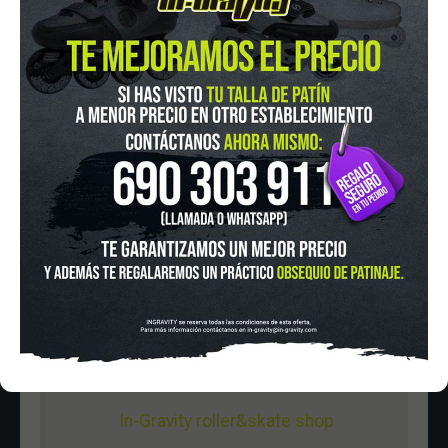
IN-GRAVITY MADRID RETIRO
Pza. Mariano de Cavia, 2
Tel.:
915 524 553
in-gravity@in-gravity.com
HORARIO
Lunes a Viernes de 12:00 - 20:30
Sabado De 10:00 - 20:30
Domingo 10:00-15:00
In-Gravity roller&skate shop