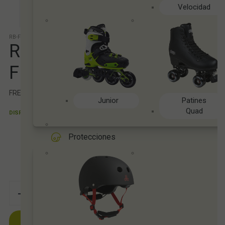
Velocidad
RB-FRE-MIC
ROLLERBLADE TACO
FRENO MICROBLADE
FRENO COMPLETO MICROBLADE DE ROLLERBLADE
Junior
Patines
Quad
DISPONIBLE
Entrega 24/48 h. Según disponibilidad.
PVP sin IVA:
6,60€
Protecciones
7,99
€
21.00%
IVAinc.
Tienda de patines y longboard
-
+