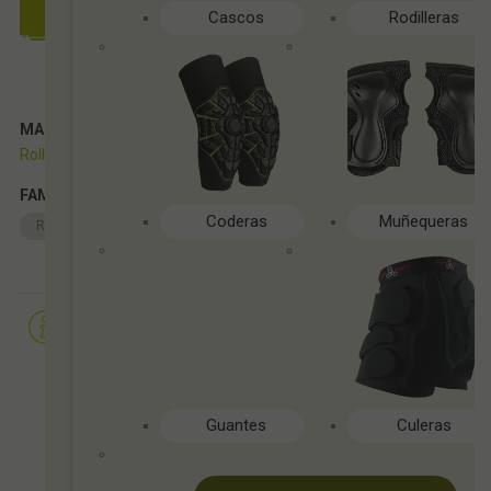
AÑADIR A CESTA
Cascos
Rodilleras
MARCA
Rollerblade
FAMILIAS RELACIONADAS
Coderas
Muñequeras
Recambios
Freeskate/Slalom
Varios
Solicitar más info
Recomendar
Guantes
Culeras