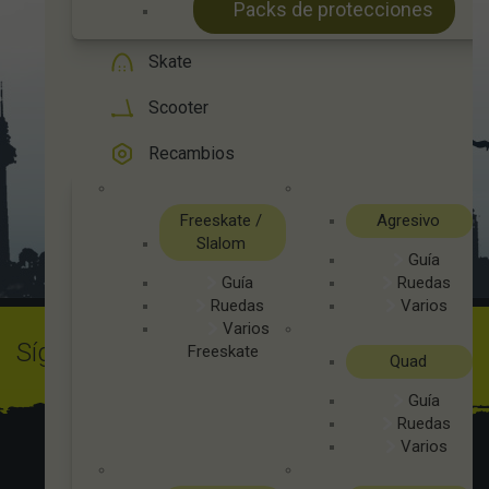
Packs de protecciones
Skate
Scooter
Recambios
Freeskate /
Agresivo
Slalom
Guía
Guía
Ruedas
Ruedas
Varios
Varios
Síguenos en Instagram
@ingravityshop
Freeskate
Quad
Guía
Ruedas
Varios