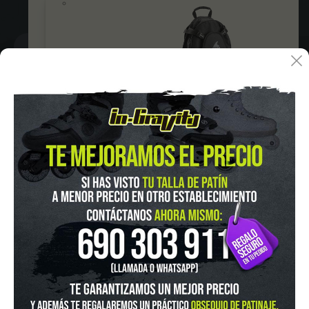
Bolsas
IN-GRAVITY MADRID RETIRO
Pza. Mariano de Cavia, 2
Tel.:
915 524 553
in-gravity@in-gravity.com
Herramientas
HORARIO
Lunes a Viernes de 12:00 - 20:30
Sabado De 10:00 - 20:30
Domingo 10:00-15:00