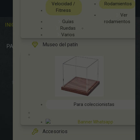
Velocidad /
Rodamientos
Fitness
Ver
Guías
rodamientos
INICIO
OUTLET
NOVEDADES
CLUBS Y ASOCIACIONES
Ruedas
SITUACIÓN Y HORARIO
Varios
Museo del patín
PATINES
LONGBOARD
SKATEBOARD
SCOOTER
PROTECCIONES
ACCESORIOS
RECAMBIOS
VARIOS
GASTOS DE ENVIO
MÉTODOS DE PAGO, DEVOLUCIONES Y DATOS DE INTERÉS
AVISO LEGAL
POLÍTICA DE COOKIES
POLÍTICA DE PROTECCIÓN DE DATOS
Para coleccionistas
FINANCIA CON:
Accesorios