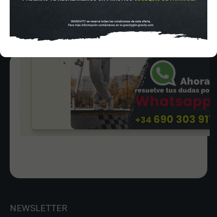
Varios
In-Gravity roller&skate shop
NEWSLETTER