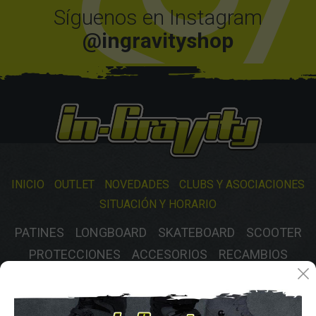
Síguenos en Instagram
@ingravityshop
INICIO
OUTLET
NOVEDADES
CLUBS Y ASOCIACIONES
SITUACIÓN Y HORARIO
PATINES
LONGBOARD
SKATEBOARD
SCOOTER
PROTECCIONES
ACCESORIOS
RECAMBIOS
VARIOS
GASTOS DE ENVIO
MÉTODOS DE PAGO, DEVOLUCIONES Y DATOS DE INTERÉS