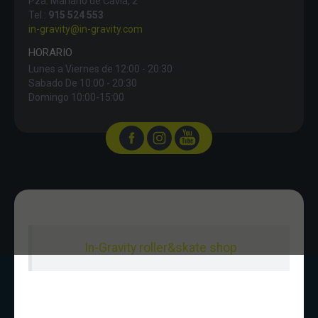
Pza. Mariano de Cavia, 2
Tel.:
915 524 553
in-gravity@in-gravity.com
HORARIO
Lunes a Viernes de 12:00 - 20:30
Sabado De 10:00 - 20:30
Domingo 10:00-15:00
In-Gravity roller&skate shop