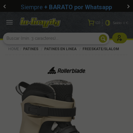
Siempre
+ BARATO por Whatsapp
0
Toggle
Saldo:
0 €
navigation
Usuarios r
HOME
PATINES
PATINES EN LINEA
FREESKATE/SLALOM