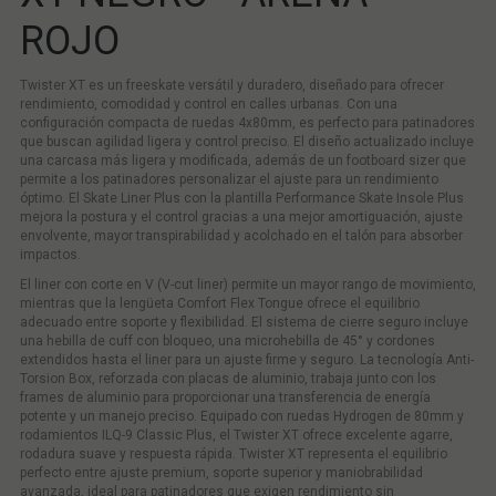
ROJO
Twister XT es un freeskate versátil y duradero, diseñado para ofrecer
rendimiento, comodidad y control en calles urbanas. Con una
configuración compacta de ruedas 4x80mm, es perfecto para patinadores
que buscan agilidad ligera y control preciso. El diseño actualizado incluye
una carcasa más ligera y modificada, además de un footboard sizer que
permite a los patinadores personalizar el ajuste para un rendimiento
óptimo. El Skate Liner Plus con la plantilla Performance Skate Insole Plus
mejora la postura y el control gracias a una mejor amortiguación, ajuste
envolvente, mayor transpirabilidad y acolchado en el talón para absorber
impactos.
El liner con corte en V (V-cut liner) permite un mayor rango de movimiento,
mientras que la lengüeta Comfort Flex Tongue ofrece el equilibrio
adecuado entre soporte y flexibilidad. El sistema de cierre seguro incluye
una hebilla de cuff con bloqueo, una microhebilla de 45° y cordones
extendidos hasta el liner para un ajuste firme y seguro. La tecnología Anti-
Torsion Box, reforzada con placas de aluminio, trabaja junto con los
frames de aluminio para proporcionar una transferencia de energía
potente y un manejo preciso. Equipado con ruedas Hydrogen de 80mm y
rodamientos ILQ-9 Classic Plus, el Twister XT ofrece excelente agarre,
rodadura suave y respuesta rápida. Twister XT representa el equilibrio
perfecto entre ajuste premium, soporte superior y maniobrabilidad
avanzada, ideal para patinadores que exigen rendimiento sin