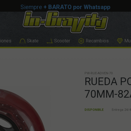
Siempre
+ BARATO por Whatsapp
iones
Skate
Scooter
Recambios
Mus
PW-RUE-ADVEN-70
RUEDA P
70MM-82
DISPONIBLE
Entrega 24/4