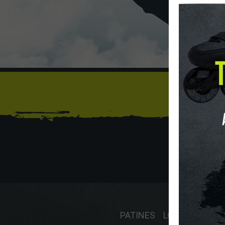
Sí
INICIO
O
PATINES
LONGBOARD