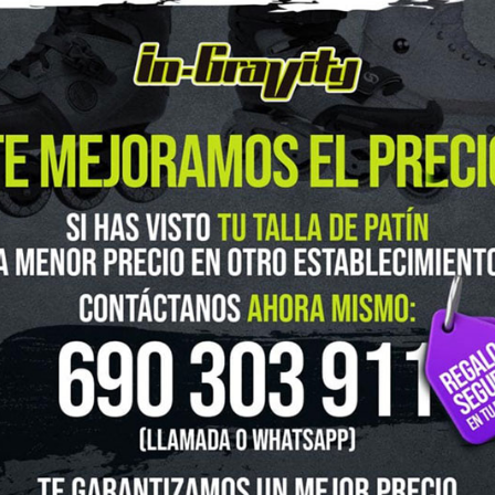
guenos en Instagram
@ingravitys
UTLET
NOVEDADES
CLUBS Y ASOCIACIONES
SITUACIÓN 
SKATEBOARD
SCOOTER
PROTECCIONES
ACCESORI