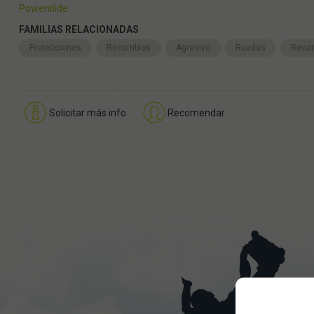
Powerslide
FAMILIAS RELACIONADAS
Protecciones
Recambios
Agresivo
Ruedas
Reca
Solicitar más info
Recomendar