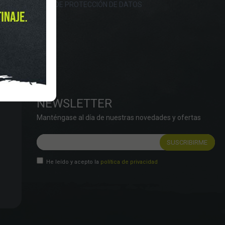
OKIES
POLÍTICA DE PROTECCIÓN DE DATOS
NEWSLETTER
Manténgase al día de nuestras novedades y ofertas
He leído y acepto la
política de privacidad