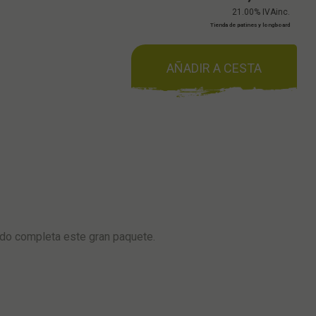
21.00%
IVAinc.
Tienda de patines y longboard
AÑADIR A CESTA
gido completa este gran paquete.