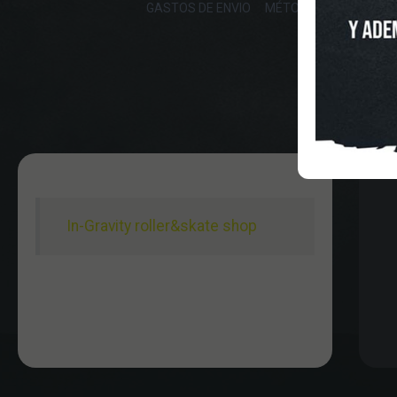
GASTOS DE ENVIO
MÉTODOS DE PAGO, DE
In-Gravity roller&skate shop