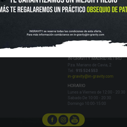
VOLUCIONES Y DATOS DE INTERÉS
AVISO LEGAL
POLÍTICA DE CO
FINANCIA CON:
IN-GRAVITY MADRID RETIRO
Pza. Mariano de Cavia, 2
Tel.:
915 524 553
in-gravity@in-gravity.com
HORARIO
Lunes a Viernes de 12:00 - 20:30
Sabado De 10:00 - 20:30
Domingo 10:00-15:00