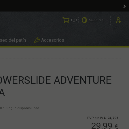
0
Saldo:
0 €
Usuarios
eo del patín
Accesorios
OWERSLIDE ADVENTURE
A
8 h. Según disponibilidad.
PVP sin IVA:
24,79€
29,99
€