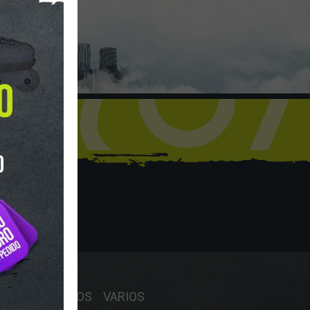
hop
Y HORARIO
OS
RECAMBIOS
VARIOS