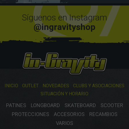
Síguenos en Instagram
@ingravityshop
INICIO
OUTLET
NOVEDADES
CLUBS Y ASOCIACIONES
SITUACIÓN Y HORARIO
PATINES
LONGBOARD
SKATEBOARD
SCOOTER
PROTECCIONES
ACCESORIOS
RECAMBIOS
VARIOS