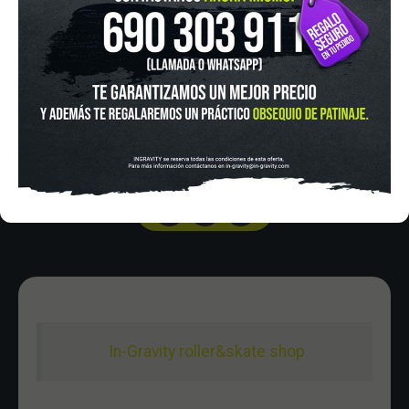
IN-GRAVITY MADRID RETIRO
Pza. Mariano de Cavia, 2
Tel.:
915 524 553
in-gravity@in-gravity.com
HORARIO
Lunes a Viernes de 12:00 - 20:30
Sabado De 10:00 - 20:30
Domingo 10:00-15:00
In-Gravity roller&skate shop