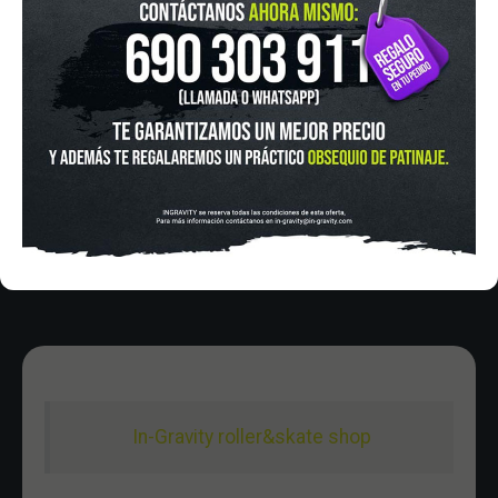
IN-GRAVITY MADRID RETIRO
Pza. Mariano de Cavia, 2
Tel.:
915 524 553
in-gravity@in-gravity.com
HORARIO
Lunes a Viernes de 12:00 - 20:30
Sabado De 10:00 - 20:30
Domingo 10:00-15:00
In-Gravity roller&skate shop