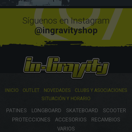
Síguenos en Instagram
@ingravityshop
INICIO
OUTLET
NOVEDADES
CLUBS Y ASOCIACIONES
SITUACIÓN Y HORARIO
PATINES
LONGBOARD
SKATEBOARD
SCOOTER
PROTECCIONES
ACCESORIOS
RECAMBIOS
VARIOS