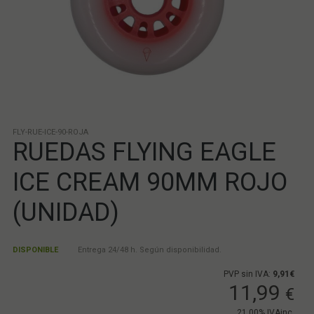
FLY-RUE-ICE-90-ROJA
RUEDAS FLYING EAGLE
ICE CREAM 90MM ROJO
(UNIDAD)
DISPONIBLE
Entrega 24/48 h. Según disponibilidad.
PVP sin IVA:
9,91€
11,99
€
21.00%
IVAinc.