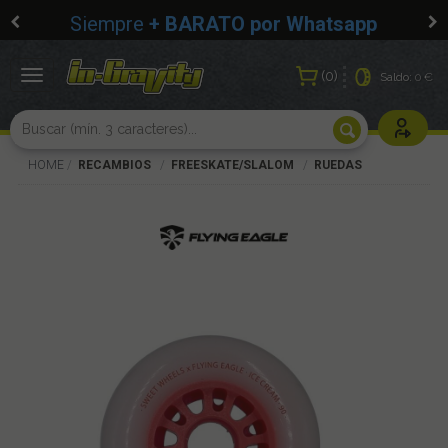
Siempre
+ BARATO por Whatsapp
0
Toggle
Saldo:
0 €
navigation
Usuarios r
HOME
RECAMBIOS
FREESKATE/SLALOM
RUEDAS