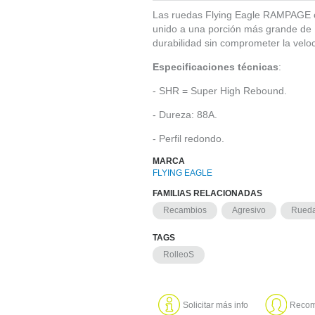
Las ruedas Flying Eagle RAMPAGE c
unido a una porción más grande de P
durabilidad sin comprometer la veloc
Especificaciones técnicas
:
- SHR = Super High Rebound.
- Dureza: 88A.
- Perfil redondo.
MARCA
FLYING EAGLE
FAMILIAS RELACIONADAS
Recambios
Agresivo
Rued
TAGS
RolleoS
Solicitar más info
Recom