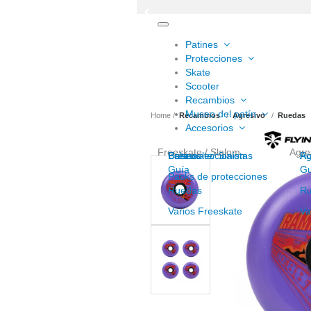
Toggle
navigation
Patines
Protecciones
Skate
Scooter
Recambios
Museo del patín
Home
Recambios
Agresivo
Ruedas
Accesorios
Freeskate / Slalom
Agre
Freeskate/ Slalom
Cascos
Para coleccionistas
Bolsas
Ag
Ro
Guía
Gu
Packs de protecciones
Ruedas
R
Varios Freeskate
Va