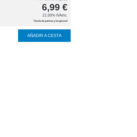
6,99
€
21.00%
IVAinc.
Tienda de patines y longboard
AÑADIR A CESTA