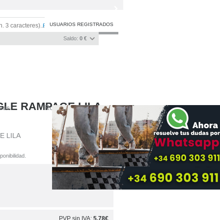
USUARIOS REGISTRADOS
Registro
/
Iniciar sesión
Saldo:
0 €
GLE RAMPAGE LILA
ness
Rodamientos
Patines Quad
Guantes
Culeras
Ver rodamientos
E LILA
onibilidad.
PVP sin IVA:
5,78€