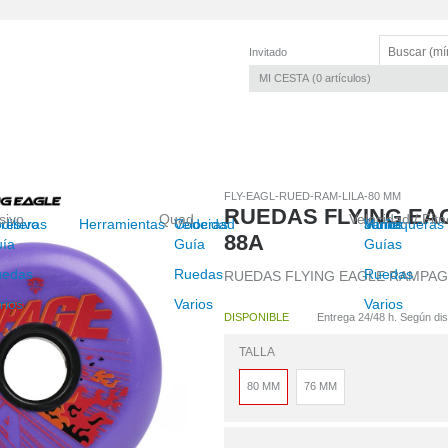
Invitado
MI CESTA
0
artículos
FLY-EAGL-RUED-RAM-LILA-80 MM
RUEDAS FLYING EA
sivo
Quad
Velocidad / Fit
resivo
dilleras
Herramientas
Velocidad
Coderas
Junior
Muñequeras
Varios
88A
ía
Guía
Guías
uedas
Ruedas
Ruedas
RUEDAS FLYING EAGLE RAMPAG
rios
Varios
Varios
DISPONIBLE
Entrega 24/48 h. Según disp
TALLA
80 MM
76 MM