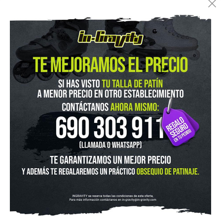
IN-GRAVITY MADRID RETIRO
Pza. Mariano de Cavia, 2
Tel.:
915 524 553
in-gravity@in-gravity.com
HORARIO
Lunes a Viernes de 12:00 - 20:30
Sabado De 10:00 - 20:30