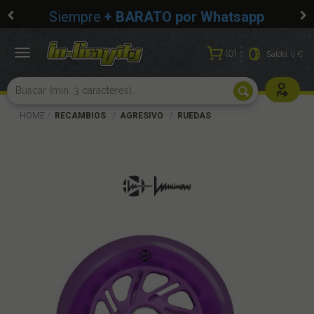
Siempre
+ BARATO por Whatsapp
0
Toggle
Saldo:
0 €
navigation
Usuarios r
HOME
RECAMBIOS
AGRESIVO
RUEDAS