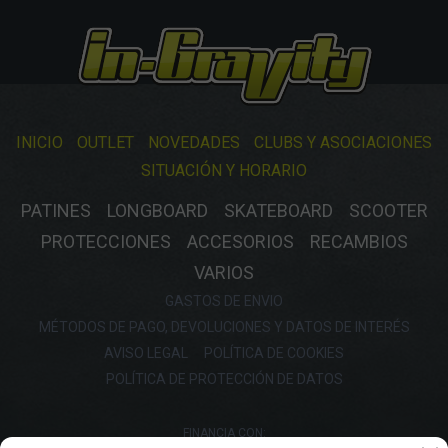
INICIO
OUTLET
NOVEDADES
CLUBS Y ASOCIACIONES
SITUACIÓN Y HORARIO
PATINES
LONGBOARD
SKATEBOARD
SCOOTER
PROTECCIONES
ACCESORIOS
RECAMBIOS
VARIOS
GASTOS DE ENVIO
MÉTODOS DE PAGO, DEVOLUCIONES Y DATOS DE INTERÉS
AVISO LEGAL
POLÍTICA DE COOKIES
POLÍTICA DE PROTECCIÓN DE DATOS
FINANCIA CON: