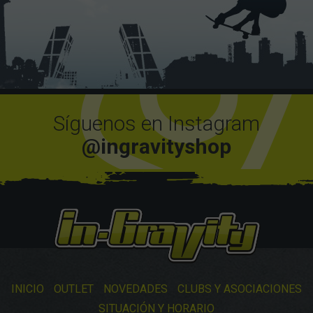
Síguenos en Instagram
@ingravityshop
INICIO
OUTLET
NOVEDADES
CLUBS Y ASOCIACIONES
SITUACIÓN Y HORARIO