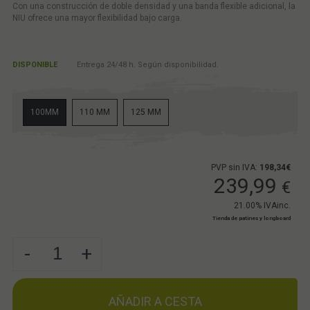
Con una construcción de doble densidad y una banda flexible adicional, la
NIU ofrece una mayor flexibilidad bajo carga.
DISPONIBLE
Entrega 24/48 h. Según disponibilidad.
100MM
110 MM
125 MM
PVP sin IVA:
198,34€
239,99
€
21.00%
IVAinc.
Tienda de patines y longboard
-
+
AÑADIR A CESTA