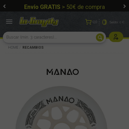
Envío GRATIS
> 50€ de compra
0
Toggle
Saldo:
0 €
navigation
Usuarios r
HOME
RECAMBIOS