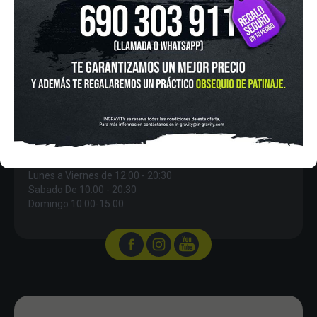
IN-GRAVITY MADRID RETIRO
Pza. Mariano de Cavia, 2
Tel.:
915 524 553
in-gravity@in-gravity.com
HORARIO
Lunes a Viernes de 12:00 - 20:30
Sabado De 10:00 - 20:30
Domingo 10:00-15:00