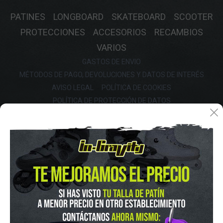
PATINES
LONGBOARD
SKATEBOARD
SCOOTER
PROTECCIONES
ACCESORIOS
RECAMBIOS
VARIOS
GASTOS DE ENVIO
MÉTODOS DE PAGO, DEVOLUCIONES Y DATOS DE INTERÉS
AVISO LEGAL
POLÍTICA DE COOKIES
POLÍTICA DE PROTECCIÓN DE DATOS
FINANCIA CON: