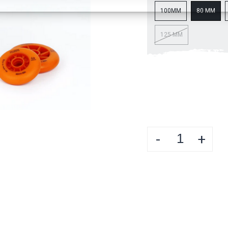
100MM
80 MM
125 MM
-
+