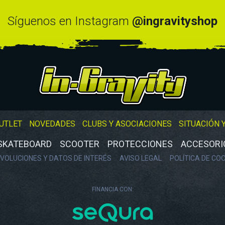
Síguenos en Instagram
@ingravityshop
UTLET
NOVEDADES
CLUBS Y ASOCIACIONES
SITUACIÓN 
SKATEBOARD
SCOOTER
PROTECCIONES
ACCESORI
VOLUCIONES Y DATOS DE INTERÉS
AVISO LEGAL
POLÍTICA DE CO
FINANCIA CON: