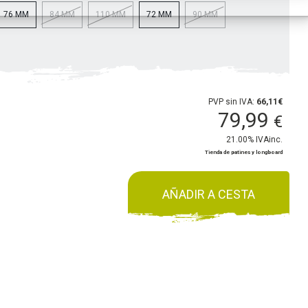
76 MM
84 MM
110 MM
72 MM
90 MM
PVP sin IVA:
66,11€
79,99
€
21.00%
IVAinc.
Tienda de patines y longboard
AÑADIR A CESTA