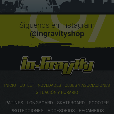
Síguenos en Instagram
@ingravityshop
INICIO
OUTLET
NOVEDADES
CLUBS Y ASOCIACIONES
SITUACIÓN Y HORARIO
PATINES
LONGBOARD
SKATEBOARD
SCOOTER
PROTECCIONES
ACCESORIOS
RECAMBIOS