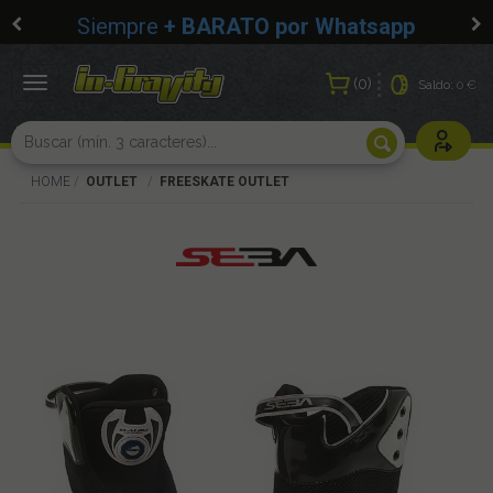
Siempre
+ BARATO por Whatsapp
0
Toggle
Saldo:
0 €
navigation
Usuarios r
HOME
OUTLET
FREESKATE OUTLET