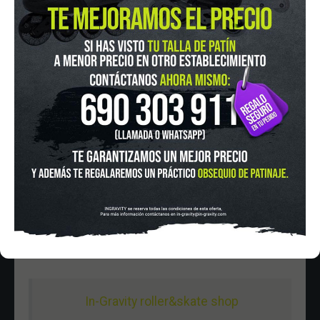
IN-GRAVITY MADRID RETIRO
Pza. Mariano de Cavia, 2
Tel.:
915 524 553
in-gravity@in-gravity.com
HORARIO
Lunes a Viernes de 12:00 - 20:30
Sabado De 10:00 - 20:30
Domingo 10:00-15:00
In-Gravity roller&skate shop