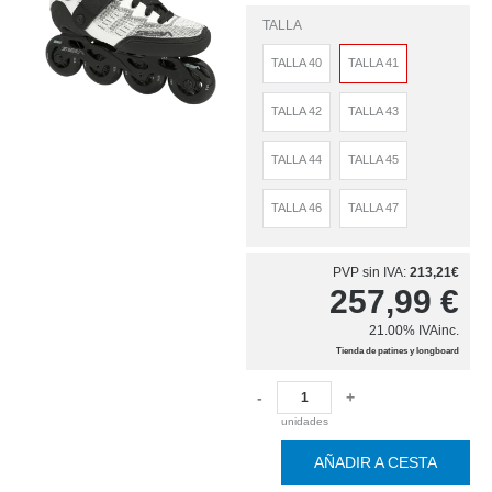
TALLA
TALLA 40
TALLA 41
TALLA 42
TALLA 43
TALLA 44
TALLA 45
TALLA 46
TALLA 47
PVP sin IVA:
213,21€
257,99
€
21.00%
IVAinc.
Tienda de patines y longboard
-
+
unidades
AÑADIR A CESTA