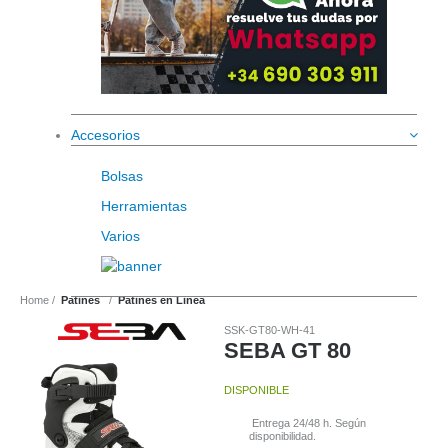
Accesorios
Bolsas
Herramientas
Varios
Home
Patines
Patines en Linea
SSK-GT80-WH-41
SEBA GT 80
DISPONIBLE
Entrega 24/48 h. Según
disponibilidad.