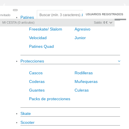
Toggle
USUARIOS REGISTRADOS
Invitado
Registro
/
Iniciar sesión
Patines
navigation
MI CESTA
0
artículos
Saldo:
0 €
Freeskate/ Slalom
Agresivo
Velocidad
Junior
Patines Quad
Protecciones
Cascos
Rodilleras
Coderas
Muñequeras
Guantes
Culeras
Packs de protecciones
Skate
Scooter