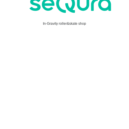
In-Gravity roller&skate shop