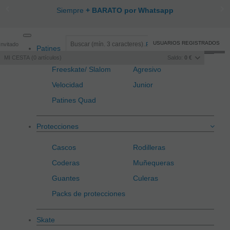
Siempre
+ BARATO por Whatsapp
Toggle
USUARIOS REGISTRADOS
Invitado
Registro
/
Iniciar sesión
Patines
navigation
MI CESTA
0
artículos
Saldo:
0 €
Freeskate/ Slalom
Agresivo
Velocidad
Junior
Patines Quad
Protecciones
Cascos
Rodilleras
Coderas
Muñequeras
Guantes
Culeras
Packs de protecciones
Skate