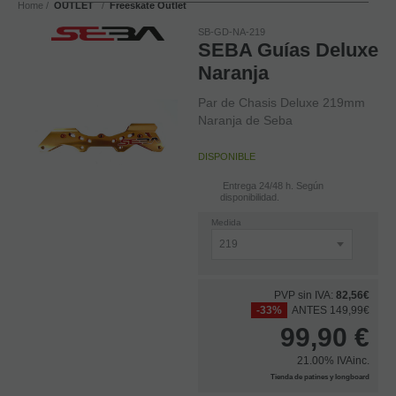
Home
OUTLET
Freeskate Outlet
SB-GD-NA-219
SEBA Guías Deluxe
Naranja
Par de Chasis Deluxe 219mm
Naranja de Seba
DISPONIBLE
Entrega 24/48 h. Según
disponibilidad.
Medida
PVP sin IVA:
82,56€
-33%
ANTES 149,99€
99,90
€
21.00%
IVAinc.
Tienda de patines y longboard