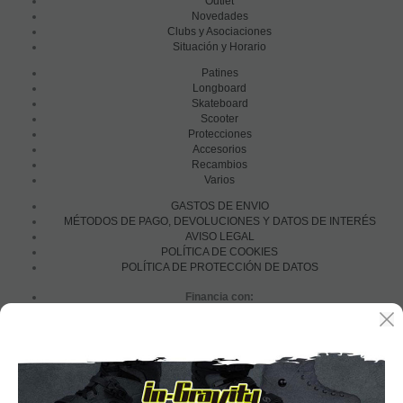
Outlet
Novedades
Clubs y Asociaciones
Situación y Horario
Patines
Longboard
Skateboard
Scooter
Protecciones
Accesorios
Recambios
Varios
GASTOS DE ENVIO
MÉTODOS DE PAGO, DEVOLUCIONES Y DATOS DE INTERÉS
AVISO LEGAL
POLÍTICA DE COOKIES
POLÍTICA DE PROTECCIÓN DE DATOS
Financia con: