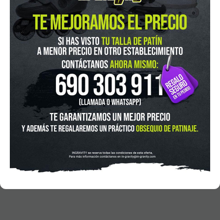
In-Gravity roller&skate shop