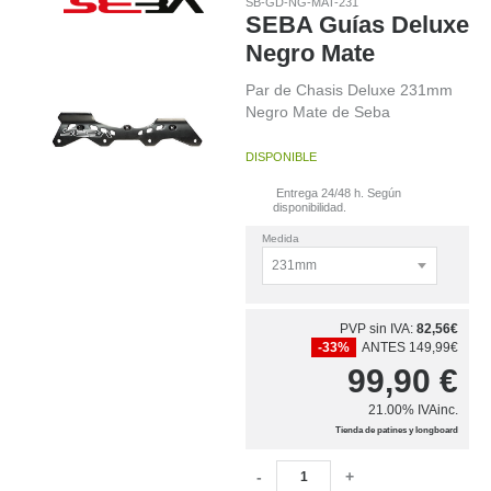
SB-GD-NG-MAT-231
SEBA Guías Deluxe
Negro Mate
Par de Chasis Deluxe 231mm
Negro Mate de Seba
DISPONIBLE
Entrega 24/48 h. Según
disponibilidad.
Medida
PVP sin IVA:
82,56€
-33%
ANTES 149,99€
99,90
€
21.00%
IVAinc.
Tienda de patines y longboard
-
+