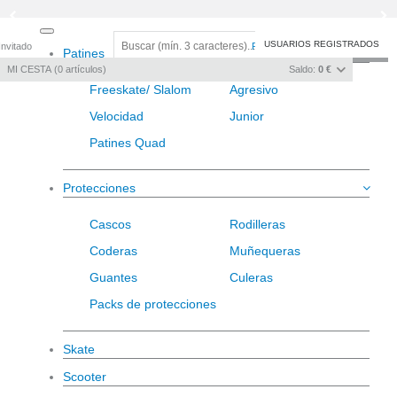
Toggle
USUARIOS REGISTRADOS
Invitado
Registro
/
Iniciar sesión
Patines
navigation
MI CESTA
0
artículos
Saldo:
0 €
Freeskate/ Slalom
Agresivo
Velocidad
Junior
Patines Quad
Protecciones
Cascos
Rodilleras
Coderas
Muñequeras
Guantes
Culeras
Packs de protecciones
Skate
Scooter