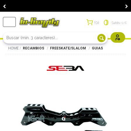
0
Toggle
Saldo:
0 €
navigation
Usuarios r
HOME
RECAMBIOS
FREESKATE/SLALOM
GUIAS