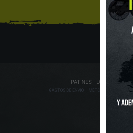
Sí
INICIO
O
PATINES
LONGBOARD
GASTOS DE ENVIO
MÉTODOS DE PAGO, DE