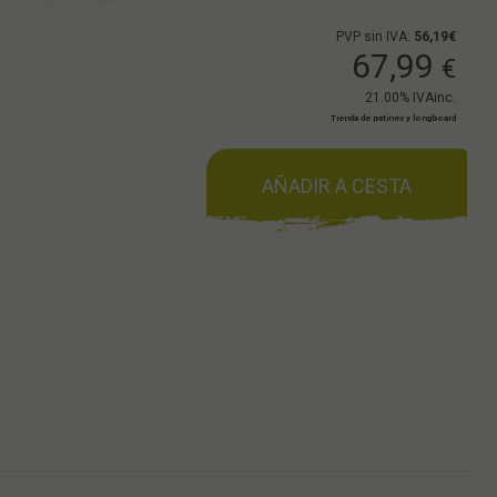
PVP sin IVA:
56,19€
67,99
€
21.00%
IVAinc.
Tienda de patines y longboard
AÑADIR A CESTA