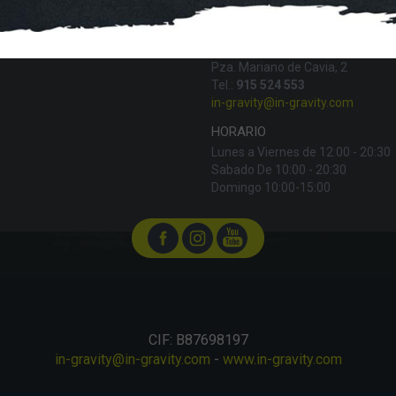
IN-GRAVITY MADRID RETIRO
Pza. Mariano de Cavia, 2
Tel.:
915 524 553
in-gravity@in-gravity.com
HORARIO
Lunes a Viernes de 12:00 - 20:30
Sabado De 10:00 - 20:30
Domingo 10:00-15:00
CIF: B87698197
in-gravity@in-gravity.com
-
www.in-gravity.com