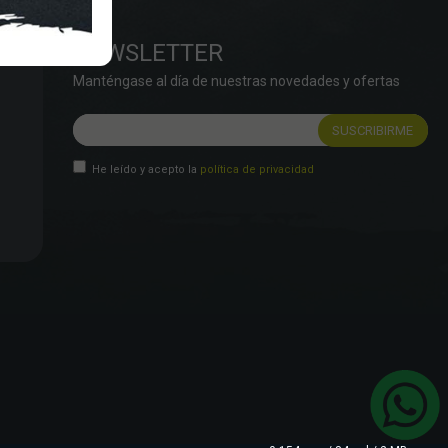
NEWSLETTER
Manténgase al día de nuestras novedades y ofertas
He leído y acepto la
política de privacidad