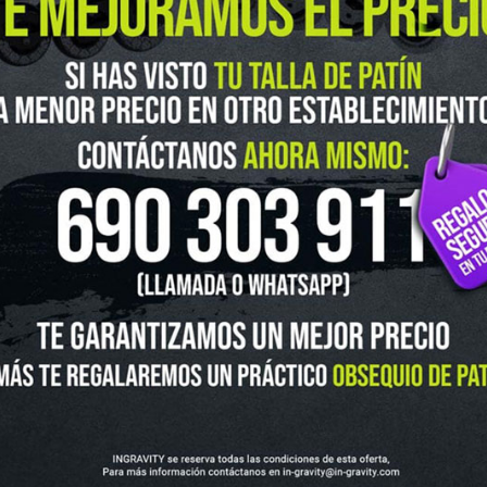
guenos en Instagram
@ingravitys
UTLET
NOVEDADES
CLUBS Y ASOCIACIONES
SITUACIÓN 
SKATEBOARD
SCOOTER
PROTECCIONES
ACCESORI
VOLUCIONES Y DATOS DE INTERÉS
AVISO LEGAL
POLÍTICA DE CO
FINANCIA CON: