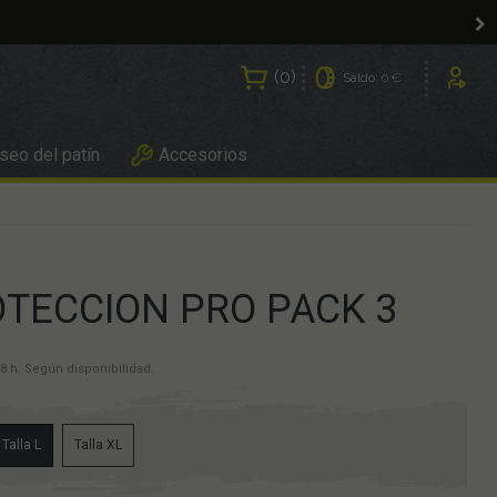
0
Saldo:
0 €
Usuarios
eo del patín
Accesorios
TECCION PRO PACK 3
8 h. Según disponibilidad.
Talla L
Talla XL