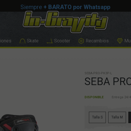
Siempre
+ BARATO por Whatsapp
iones
Skate
Scooter
Recambios
Mus
SEBA-PRO-PK3P-L
SEBA PRO
DISPONIBLE
Entrega 24/4
Talla S
Talla M