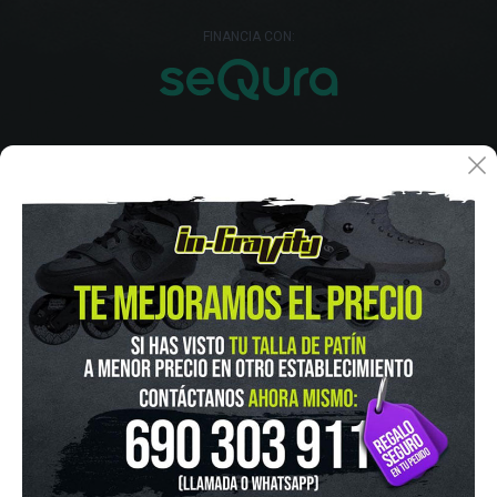
FINANCIA CON:
IN-GRAVITY MADRID RETIRO
Pza. Mariano de Cavia, 2
Tel.:
915 524 553
in-gravity@in-gravity.com