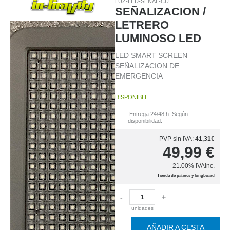
LUZ-LED-SENAL-CU
SEÑALIZACION /
LETRERO
LUMINOSO LED
LED SMART SCREEN
SEÑALIZACION DE
EMERGENCIA
DISPONIBLE
Entrega 24/48 h. Según
disponibilidad.
PVP sin IVA:
41,31€
49,99
€
21.00%
IVAinc.
Tienda de patines y longboard
-
+
unidades
AÑADIR A CESTA