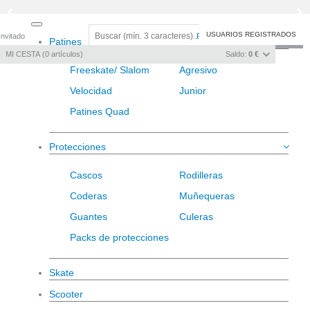
Toggle
USUARIOS REGISTRADOS
Invitado
Registro
/
Iniciar sesión
Patines
navigation
MI CESTA
0
artículos
Saldo:
0 €
Freeskate/ Slalom
Agresivo
Velocidad
Junior
Patines Quad
Protecciones
Cascos
Rodilleras
Coderas
Muñequeras
Guantes
Culeras
Packs de protecciones
Skate
Scooter