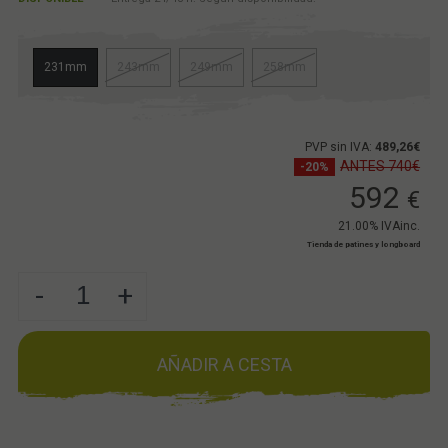
231mm
243mm
249mm
258mm
PVP sin IVA:
489,26€
ANTES 740€
-20%
592
€
21.00%
IVAinc.
Tienda de patines y longboard
-
+
AÑADIR A CESTA