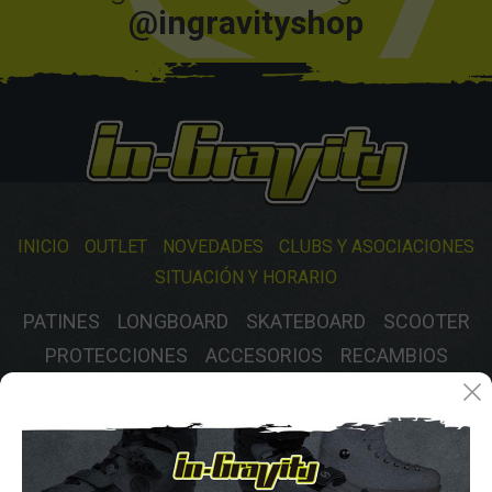
@ingravityshop
INICIO
OUTLET
NOVEDADES
CLUBS Y ASOCIACIONES
SITUACIÓN Y HORARIO
PATINES
LONGBOARD
SKATEBOARD
SCOOTER
PROTECCIONES
ACCESORIOS
RECAMBIOS
VARIOS
GASTOS DE ENVIO
MÉTODOS DE PAGO, DEVOLUCIONES Y DATOS DE INTERÉS
AVISO LEGAL
POLÍTICA DE COOKIES