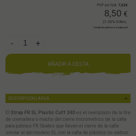
PVP sin IVA:
7,02€
8,50
€
21.00%
IVAinc.
Tienda de patines y longboard
-
+
AÑADIR A CESTA
DESCRIPCIÓN LARGA
El
Strap
FR SL Plastic Cuff 240
es el reemplazo de la tira
de cremallera o macho del cierre micrométrico de la caña
para patines FR Skates que lleven el cierre de la caña
similar al del modelo SL con la caña de plástico no carbon.