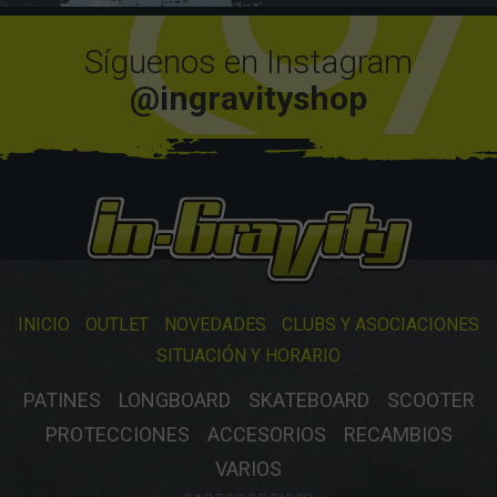
Síguenos en Instagram
@ingravityshop
INICIO
OUTLET
NOVEDADES
CLUBS Y ASOCIACIONES
SITUACIÓN Y HORARIO
PATINES
LONGBOARD
SKATEBOARD
SCOOTER
PROTECCIONES
ACCESORIOS
RECAMBIOS
VARIOS