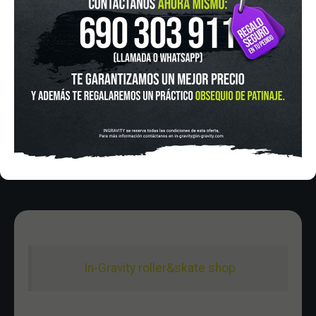
IN-GRAVITY MADRID RETIRO
Pza. Mariano de Cavia, 2
Tel.:
915 524 553
in-gravity@in-gravity.com
HORARIO
Lunes a Viernes de 12:00 - 20:30
Sabado De 10:00 - 20:30
Domingo 10:00-15:00
In-Gravity roller&skate shop