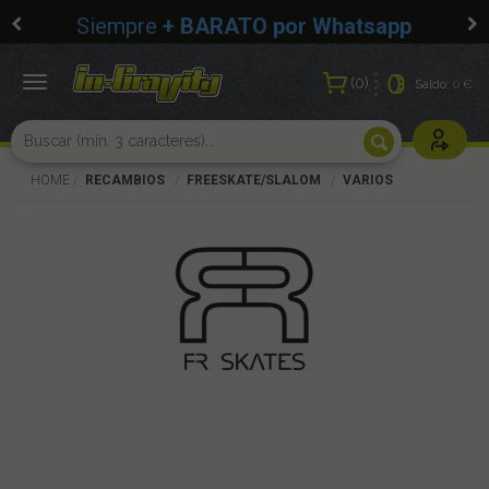
Siempre
+ BARATO por Whatsapp
0
Toggle
Saldo:
0 €
navigation
Usuarios r
HOME
RECAMBIOS
FREESKATE/SLALOM
VARIOS