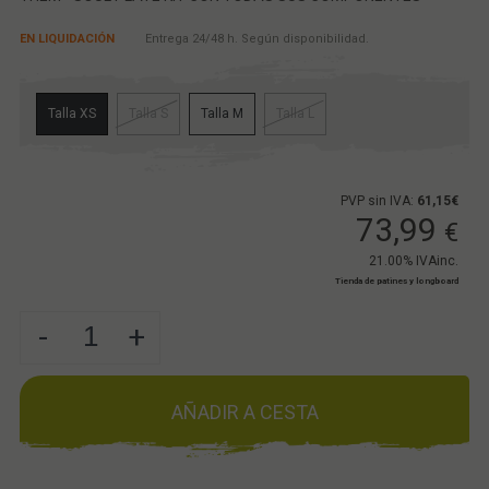
EN LIQUIDACIÓN
Entrega 24/48 h. Según disponibilidad.
Talla XS
Talla S
Talla M
Talla L
PVP sin IVA:
61,15€
73,99
€
21.00%
IVAinc.
Tienda de patines y longboard
-
+
AÑADIR A CESTA