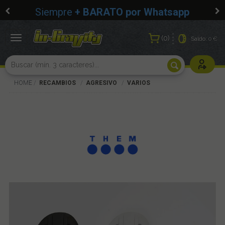
Siempre
+ BARATO por Whatsapp
0
Toggle
Saldo:
0 €
navigation
Usuarios r
HOME
RECAMBIOS
AGRESIVO
VARIOS