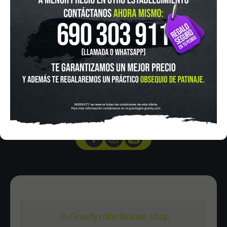
IN-GRAVITY MADRID RETIRO
Pza. Mariano de Cavia, 2
Tel.:
915 524 553
in-gravity@in-gravity.com
HORARIO
Lunes a Viernes de 12:00 - 20:30
Sabado De 10:00 - 20:30
Domingo 10:00-15:00
In-Gravity roller&skate shop