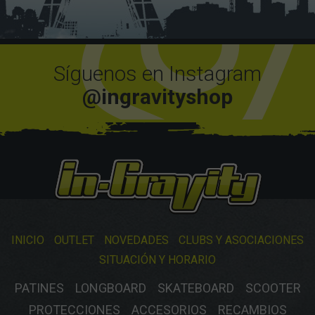
Síguenos en Instagram
@ingravityshop
INICIO
OUTLET
NOVEDADES
CLUBS Y ASOCIACIONES
SITUACIÓN Y HORARIO
PATINES
LONGBOARD
SKATEBOARD
SCOOTER
PROTECCIONES
ACCESORIOS
RECAMBIOS