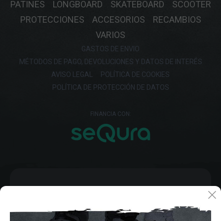
PATINES
LONGBOARD
SKATEBOARD
SCOOTER
PROTECCIONES
ACCESORIOS
RECAMBIOS
VARIOS
GASTOS DE ENVIO
MÉTODOS DE PAGO, DEVOLUCIONES Y DATOS DE INTERÉS
AVISO LEGAL
POLÍTICA DE COOKIES
POLÍTICA DE PROTECCIÓN DE DATOS
FINANCIA CON: