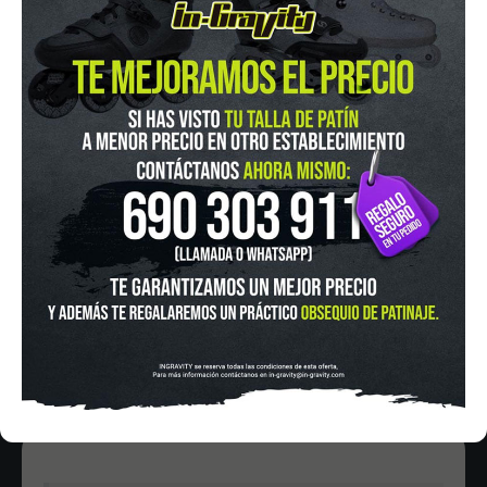
IN-GRAVITY MADRID RETIRO
Pza. Mariano de Cavia, 2
Tel.:
915 524 553
in-gravity@in-gravity.com
HORARIO
Lunes a Viernes de 12:00 - 20:30
Sabado De 10:00 - 20:30
Domingo 10:00-15:00