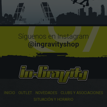
Síguenos en Instagram
@ingravityshop
INICIO
OUTLET
NOVEDADES
CLUBS Y ASOCIACIONES
SITUACIÓN Y HORARIO