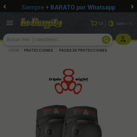
Siempre
+ BARATO por Whatsapp
0
Toggle
Saldo:
0 €
navigation
Usuarios r
HOME
PROTECCIONES
PACKS DE PROTECCIONES