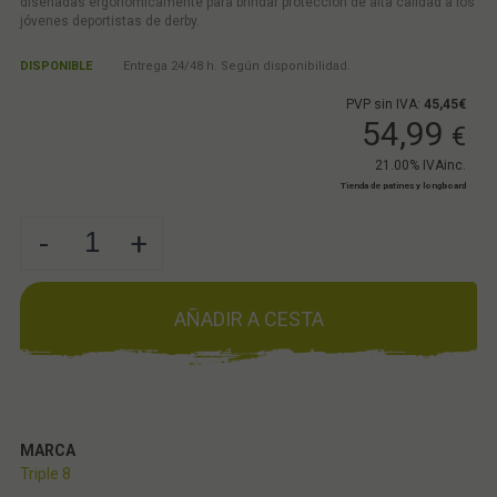
diseñadas ergonómicamente para brindar protección de alta calidad a los
jóvenes deportistas de derby.
DISPONIBLE
Entrega 24/48 h. Según disponibilidad.
PVP sin IVA:
45,45€
54,99
€
21.00%
IVAinc.
Tienda de patines y longboard
-
+
AÑADIR A CESTA
MARCA
Triple 8