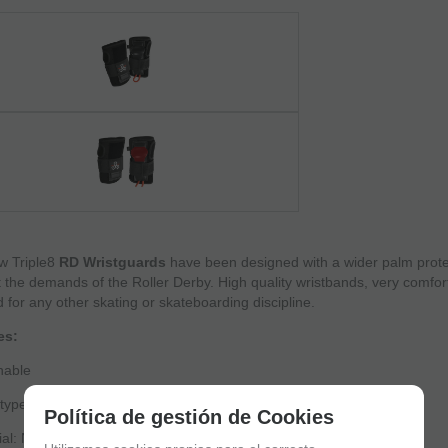
w Triple8
RD Wristguards
have been designed with a wider palm prot
 the demands of the Roller Derby. High quality wristbands, very comfor
 for any other skating or skateboarding discipline.
es:
hable
 type: Roller Derby, Action Sports, Skating, Skateboarding
Política de gestión de Cookies
ial: Neoprene