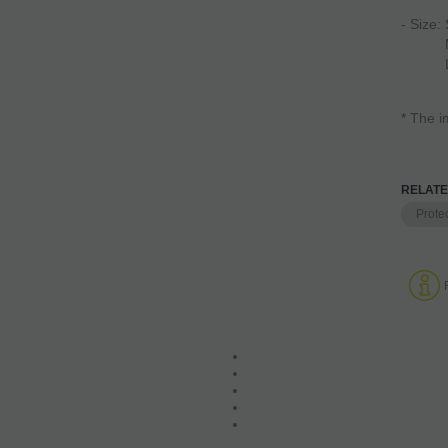
- Size:
M 20 
L 23 
* The i
RELATE
Prote