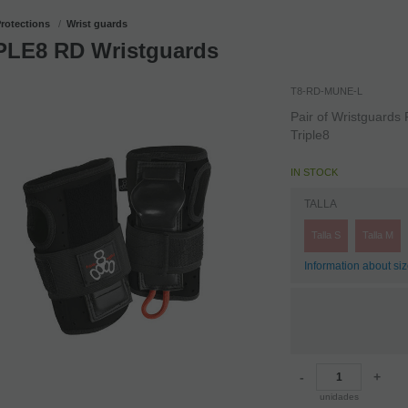
rotections
Wrist guards
PLE8 RD Wristguards
T8-RD-MUNE-L
Pair of Wristguards
Triple8
IN STOCK
TALLA
Talla S
Talla M
Information about si
-
+
unidades