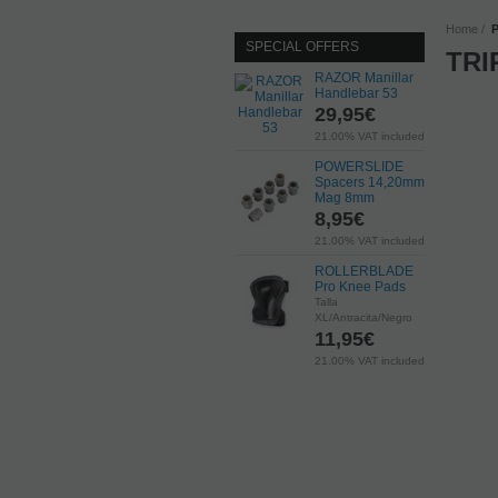
Home
P
SPECIAL OFFERS
TRI
RAZOR Manillar
Handlebar 53
29,95
€
21.00%
VAT included
POWERSLIDE
Spacers 14,20mm
Mag 8mm
8,95
€
21.00%
VAT included
ROLLERBLADE
Pro Knee Pads
Talla
XL/Antracita/Negro
11,95
€
21.00%
VAT included