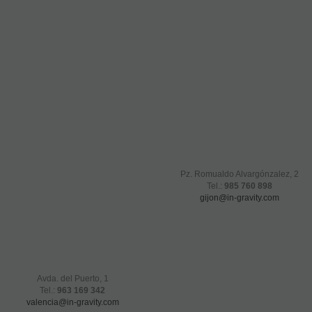
Pz. Romualdo Alvargónzalez, 2
Tel.:
985 760 898
gijon@in-gravity.com
Avda. del Puerto, 1
Tel.:
963 169 342
valencia@in-gravity.com