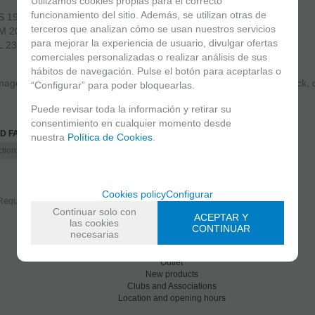
Utilizamos cookies propias para el correcto
funcionamiento del sitio. Además, se utilizan otras de
 S 19 - 20cm (7.5 - 7.9in)
terceros que analizan cómo se usan nuestros servicios
- 23cm (7.9 - 9in)
para mejorar la experiencia de usuario, divulgar ofertas
- 26cm (9 - 10in)
comerciales personalizadas o realizar análisis de sus
hábitos de navegación. Pulse el botón para aceptarlas o
mage may not correspond exactly, palm protection may come in black, d
“Configurar” para poder bloquearlas.
Puede revisar toda la información y retirar su
consentimiento en cualquier momento desde
D FAMILIES
nuestra
Política de Cookies
.
ctions
Wrist guards
Cookies policy
Configurar
Request more inf
Recommend
Continuar solo con
ACEPTAR Y
las cookies
CONTINUAR
necesarias
Home
Outlet
New products
Clubs and Associations
Location and opening hours