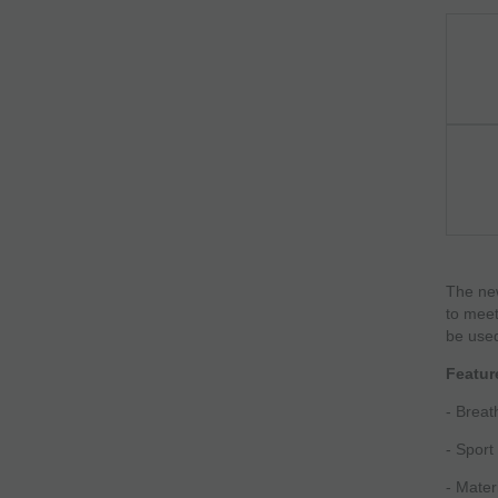
The ne
to meet
be used
Featur
- Breat
- Sport
- Mater