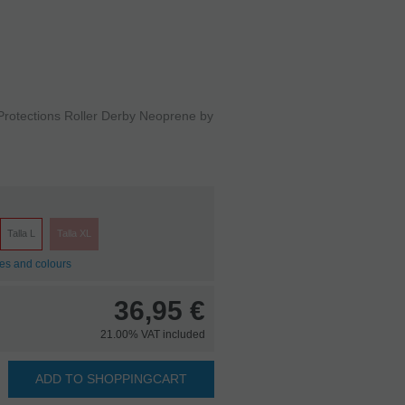
 Protections Roller Derby Neoprene by
Talla L
Talla XL
zes and colours
36,95
€
21.00%
VAT included
ADD TO SHOPPINGCART