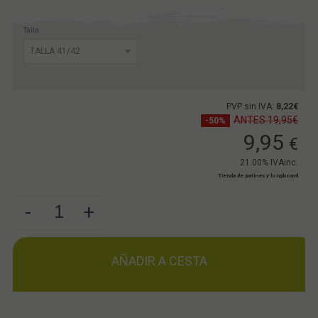
Talla
PVP sin IVA:
8,22€
ANTES 19,95€
-50%
9,95
€
21.00%
IVAinc.
Tienda de patines y longboard
-
+
AÑADIR A CESTA