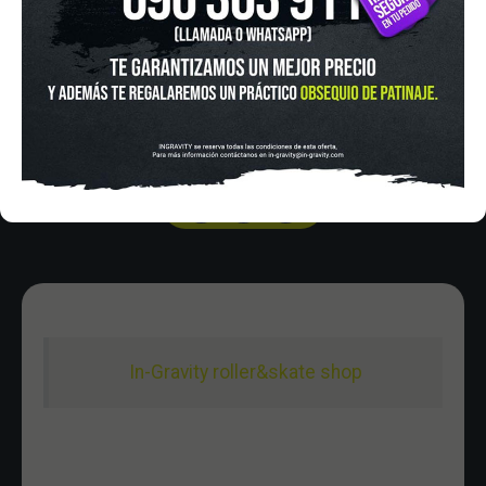
Tel.:
915 524 553
in-gravity@in-gravity.com
HORARIO
Lunes a Viernes de 12:00 - 20:30
Sabado De 10:00 - 20:30
Domingo 10:00-15:00
In-Gravity roller&skate shop