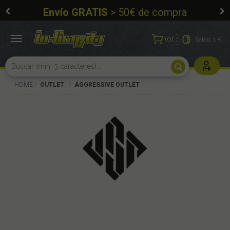
Envío GRATIS
> 50€ de compra
0
Toggle
Saldo:
0 €
navigation
Usuarios r
HOME
OUTLET
AGGRESSIVE OUTLET