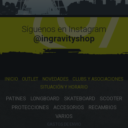
Síguenos en Instagram
@ingravityshop
INICIO
OUTLET
NOVEDADES
CLUBS Y ASOCIACIONES
SITUACIÓN Y HORARIO
PATINES
LONGBOARD
SKATEBOARD
SCOOTER
PROTECCIONES
ACCESORIOS
RECAMBIOS
VARIOS
GASTOS DE ENVIO