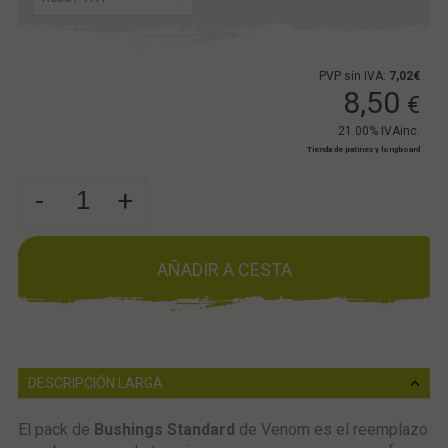
PVP sin IVA:
7,02€
8,50
€
21.00%
IVAinc.
Tienda de patines y longboard
-
+
AÑADIR A CESTA
DESCRIPCIÓN LARGA
El pack de
Bushings Standard
de Venom es el reemplazo