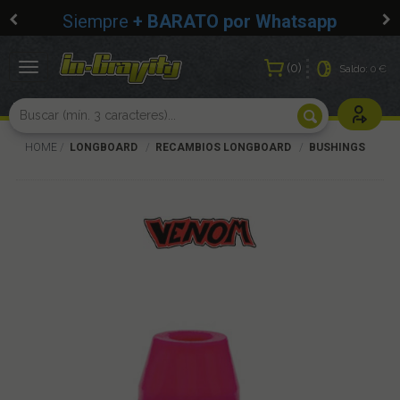
Siempre
+ BARATO por Whatsapp
0
Toggle
Saldo:
0 €
navigation
Usuarios r
HOME
LONGBOARD
RECAMBIOS LONGBOARD
BUSHINGS