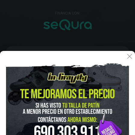
FINANCIA CON:
IN-GRAVITY MADRID RETIRO
Pza. Mariano de Cavia, 2
Tel.:
915 524 553
in-gravity@in-gravity.com