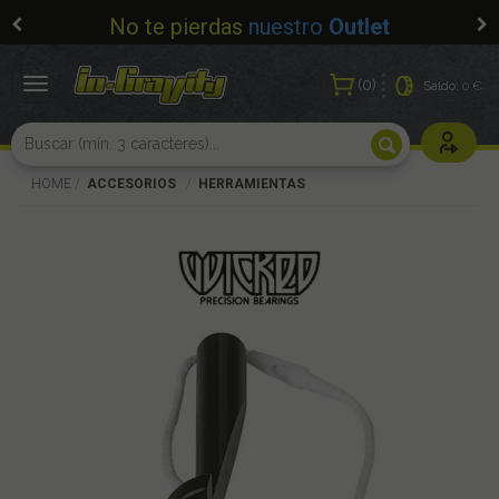
No te pierdas
nuestro
Outlet
0
Toggle
Saldo:
0 €
navigation
Usuarios r
HOME
ACCESORIOS
HERRAMIENTAS