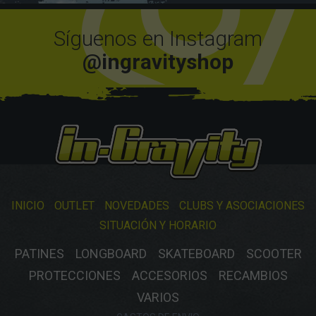
Síguenos en Instagram
@ingravityshop
INICIO
OUTLET
NOVEDADES
CLUBS Y ASOCIACIONES
SITUACIÓN Y HORARIO
PATINES
LONGBOARD
SKATEBOARD
SCOOTER
PROTECCIONES
ACCESORIOS
RECAMBIOS
VARIOS