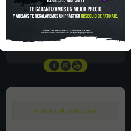
IN-GRAVITY MADRID RETIRO
Pza. Mariano de Cavia, 2
Tel.:
915 524 553
in-gravity@in-gravity.com
HORARIO
Lunes a Viernes de 12:00 - 20:30
Sabado De 10:00 - 20:30
Domingo 10:00-15:00
In-Gravity roller&skate shop