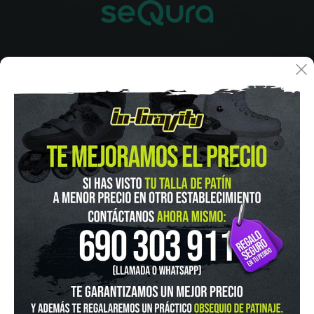
IN-GRAVITY MADRID RETIRO
Pza. Mariano de Cavia, 2
Tel.:
915 524 553
in-gravity@in-gravity.com
HORARIO
Lunes a Viernes de 12:00 - 20:30
Sabado De 10:00 - 20:30