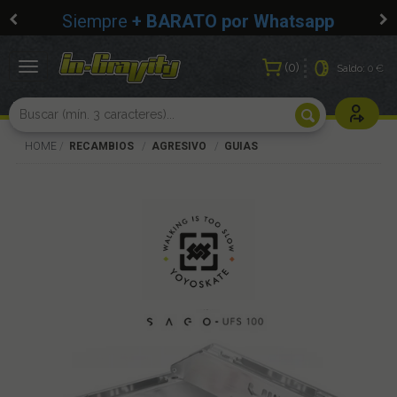
Siempre
+ BARATO por Whatsapp
0
Toggle
Saldo:
0 €
navigation
Usuarios r
HOME
RECAMBIOS
AGRESIVO
GUIAS