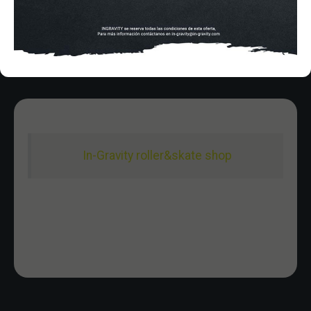
Domingo 10:00-15:00
In-Gravity roller&skate shop