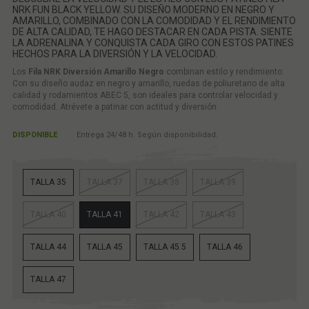
NRK FUN BLACK YELLOW. SU DISEÑO MODERNO EN NEGRO Y
AMARILLO, COMBINADO CON LA COMODIDAD Y EL RENDIMIENTO
DE ALTA CALIDAD, TE HAGO DESTACAR EN CADA PISTA. SIENTE
LA ADRENALINA Y CONQUISTA CADA GIRO CON ESTOS PATINES
HECHOS PARA LA DIVERSIÓN Y LA VELOCIDAD.
Los
Fila NRK Diversión Amarillo Negro
combinan estilo y rendimiento.
Con su diseño audaz en negro y amarillo, ruedas de poliuretano de alta
calidad y rodamientos ABEC 5, son ideales para controlar velocidad y
comodidad. Atrévete a patinar con actitud y diversión.
DISPONIBLE
Entrega 24/48 h. Según disponibilidad.
TALLA 35
TALLA 37
TALLA 38
TALLA 39
TALLA 40
TALLA 41
TALLA 42
TALLA 43
TALLA 44
TALLA 45
TALLA 45.5
TALLA 46
TALLA 47