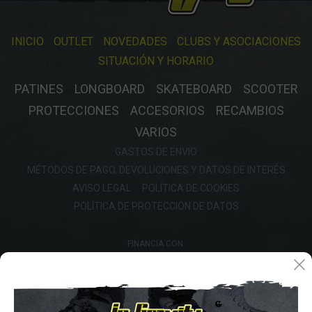
INICIO
OUTLET
NOVEDADES
CLUBS Y ASOCIACIONES
SITUACIÓN Y HORARIO
PATINES
LONGBOARD
SKATEBOARD
SCOOTER
PROTECCIONES
ACCESORIOS
RECAMBIOS
VARIOS
GASTOS DE ENVIO
MÉTODOS DE PAGO, DEVOLUCIONES Y DATOS DE INTERÉS
AVISO LEGAL
POLÍTICA DE COOKIES
POLÍTICA DE PROTECCIÓN DE DATOS
FINANCIA CON: