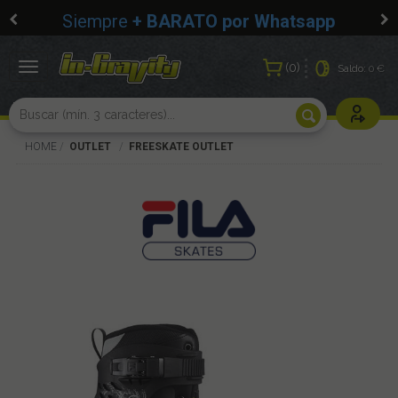
Siempre
+ BARATO por Whatsapp
0
Toggle
Saldo:
0 €
navigation
Usuarios r
HOME
OUTLET
FREESKATE OUTLET