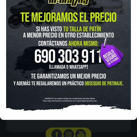
IN-GRAVITY MADRID RETIRO
Pza. Mariano de Cavia, 2
Tel.:
915 524 553
in-gravity@in-gravity.com
HORARIO
Lunes a Viernes de 12:00 - 20:30
Sabado De 10:00 - 20:30
Domingo 10:00-15:00