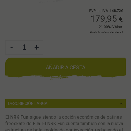
PVP sin IVA:
148,72€
179,95
€
21.00%
IVAinc.
Tienda de patines y longboard
-
+
AÑADIR A CESTA
DESCRIPCIÓN LARGA
El
NRK Fun
sigue siendo la opción económica de patines
freeskate de Fila. El NRK Fun cuenta también con la nueva
estructura de bota, moldeada por inyección, reduciendo el