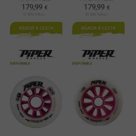
179,99
179,99
€
€
21.00%
IVAinc.
21.00%
IVAinc.
AÑADIR A CESTA
AÑADIR A CESTA
DISPONIBLE
DISPONIBLE