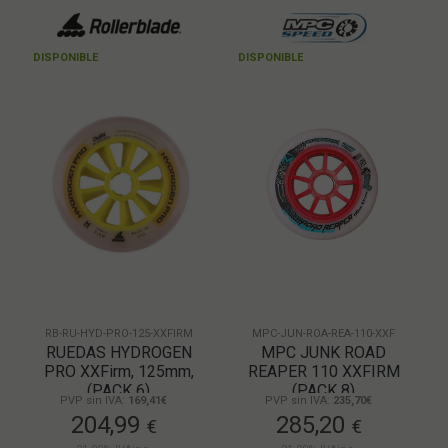
DISPONIBLE
DISPONIBLE
RB-RU-HYD-PRO-125-XXFIRM
MPC-JUN-ROA-REA-110-XXF
RUEDAS HYDROGEN
MPC JUNK ROAD
PRO XXFirm, 125mm,
REAPER 110 XXFIRM
(PACK 6)
(PACK 8)
PVP sin IVA:
169,41€
PVP sin IVA:
235,70€
204,99
285,20
€
€