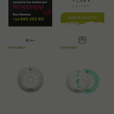
11,99
€
21.00%
IVAinc.
AÑADIR A CESTA
DISPONIBLE
DISPONIBLE