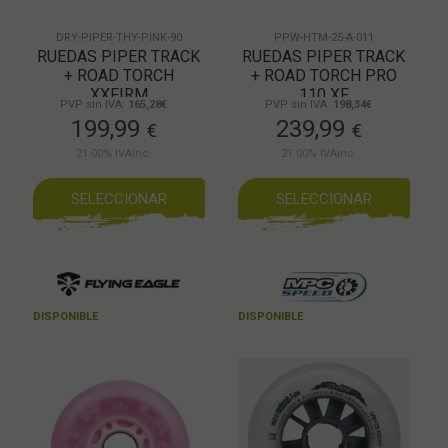
DRY-PIPER-THY-PINK-90
PPW-HTM-25-A-011
RUEDAS PIPER TRACK
RUEDAS PIPER TRACK
+ ROAD TORCH
+ ROAD TORCH PRO
XXFIRM
110 XF
PVP sin IVA:
165,28€
PVP sin IVA:
198,34€
199,99
239,99
€
€
21.00%
IVAinc.
21.00%
IVAinc.
SELECCIONAR
SELECCIONAR
DISPONIBLE
DISPONIBLE