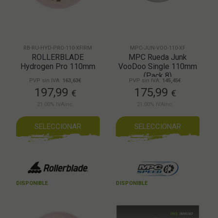
RB-RU-HYD-PRO-110-XFIRM
MPC-JUN-VOO-110-XF
ROLLERBLADE
MPC Rueda Junk
Hydrogen Pro 110mm
VooDoo Single 110mm
(Pack 8)
PVP sin IVA:
163,63€
PVP sin IVA:
145,45€
197,99
175,99
€
€
21.00%
IVAinc.
21.00%
IVAinc.
SELECCIONAR
SELECCIONAR
DISPONIBLE
DISPONIBLE