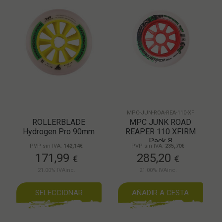
MPC-JUN-ROA-REA-110-XF
ROLLERBLADE
MPC JUNK ROAD
Hydrogen Pro 90mm
REAPER 110 XFIRM
Pack 8
PVP sin IVA:
142,14€
PVP sin IVA:
235,70€
171,99
285,20
€
€
21.00%
IVAinc.
21.00%
IVAinc.
SELECCIONAR
AÑADIR A CESTA