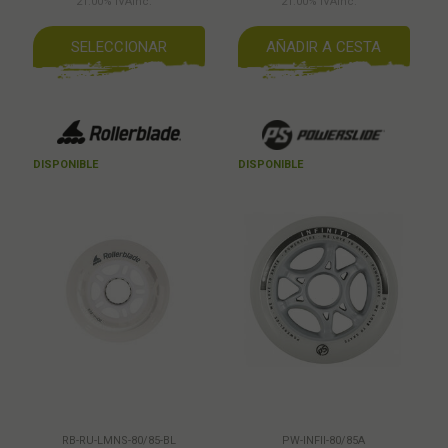
21.00%
IVAinc.
21.00%
IVAinc.
SELECCIONAR
AÑADIR A CESTA
DISPONIBLE
DISPONIBLE
RB-RU-LMNS-80/85-BL
PW-INFII-80/85A