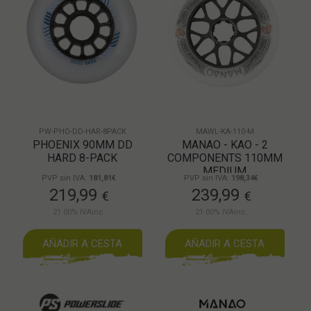
PW-PHO-DD-HAR-8PACK
MAWL-KA-110-M
PHOENIX 90MM DD
MANAO - KAO - 2
HARD 8-PACK
COMPONENTS 110MM
MEDIUM
PVP sin IVA:
181,81€
PVP sin IVA:
198,34€
219,99
239,99
€
€
21.00%
IVAinc.
21.00%
IVAinc.
AÑADIR A CESTA
AÑADIR A CESTA