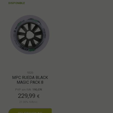
DISPONIBLE
9320
MPC RUEDA BLACK
MAGIC PACK 8
PVP sin IVA:
190,07€
229,99
€
21.00%
IVAinc.