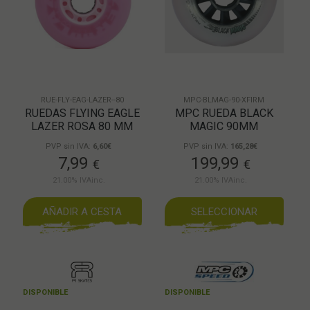
RUE-FLY-EAG-LAZER--80
MPC-BLMAG-90-XFIRM
RUEDAS FLYING EAGLE
MPC RUEDA BLACK
LAZER ROSA 80 MM
MAGIC 90MM
PVP sin IVA:
6,60€
PVP sin IVA:
165,28€
7,99
199,99
€
€
21.00%
IVAinc.
21.00%
IVAinc.
AÑADIR A CESTA
SELECCIONAR
DISPONIBLE
DISPONIBLE