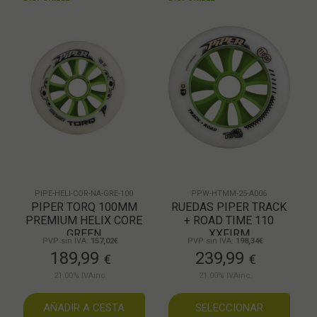
PIPE-HELI-COR-NA-GRE-100
PPW-HTMM-25-A006
PIPER TORQ 100MM
RUEDAS PIPER TRACK
PREMIUM HELIX CORE
+ ROAD TIME 110
GREEN
XXFIRM
PVP sin IVA:
157,02€
PVP sin IVA:
198,34€
189,99
239,99
€
€
21.00%
IVAinc.
21.00%
IVAinc.
AÑADIR A CESTA
SELECCIONAR