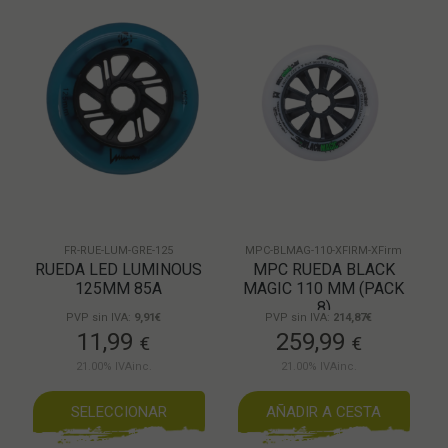
FR-RUE-LUM-GRE-125
MPC-BLMAG-110-XFIRM-XFirm
RUEDA LED LUMINOUS
MPC RUEDA BLACK
125MM 85A
MAGIC 110 MM (PACK
8)
PVP sin IVA:
9,91€
PVP sin IVA:
214,87€
11,99
259,99
€
€
21.00%
IVAinc.
21.00%
IVAinc.
SELECCIONAR
AÑADIR A CESTA