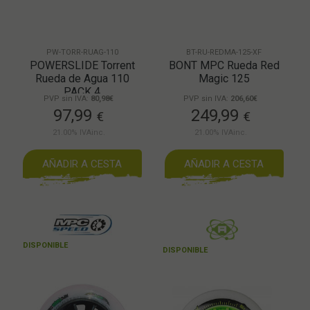
PW-TORR-RUAG-110
BT-RU-REDMA-125-XF
POWERSLIDE Torrent
BONT MPC Rueda Red
Rueda de Agua 110
Magic 125
PACK 4
PVP sin IVA:
80,98€
PVP sin IVA:
206,60€
97,99
249,99
€
€
21.00%
IVAinc.
21.00%
IVAinc.
AÑADIR A CESTA
AÑADIR A CESTA
DISPONIBLE
DISPONIBLE