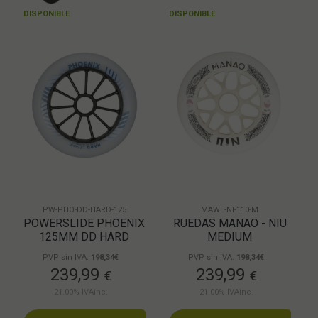
DISPONIBLE
DISPONIBLE
PW-PHO-DD-HARD-125
MAWL-NI-110-M
POWERSLIDE PHOENIX
RUEDAS MANAO - NIU
125MM DD HARD
MEDIUM
PVP sin IVA:
198,34€
PVP sin IVA:
198,34€
239,99
239,99
€
€
21.00%
IVAinc.
21.00%
IVAinc.