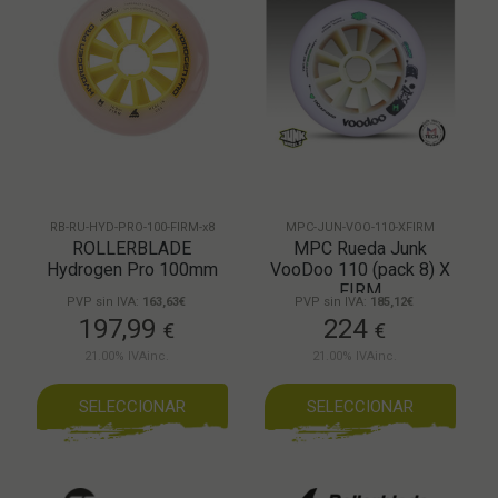
RB-RU-HYD-PRO-100-FIRM-x8
MPC-JUN-VOO-110-XFIRM
ROLLERBLADE
MPC Rueda Junk
Hydrogen Pro 100mm
VooDoo 110 (pack 8) X
FIRM
PVP sin IVA:
163,63€
PVP sin IVA:
185,12€
197,99
224
€
€
21.00%
IVAinc.
21.00%
IVAinc.
SELECCIONAR
SELECCIONAR