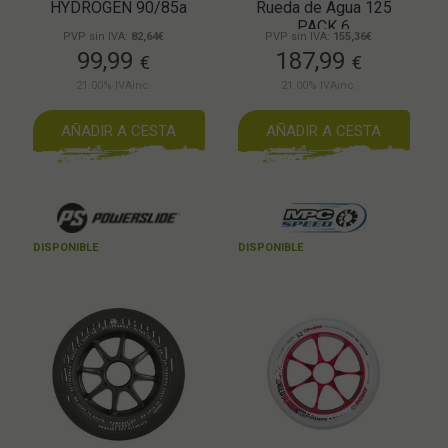
HYDROGEN 90/85a
Rueda de Agua 125
PACK 6
PVP sin IVA:
82,64€
PVP sin IVA:
155,36€
99,99
187,99
€
€
21.00%
IVAinc.
21.00%
IVAinc.
AÑADIR A CESTA
AÑADIR A CESTA
DISPONIBLE
DISPONIBLE