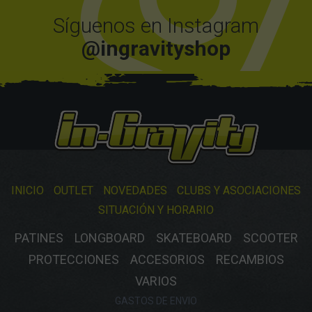
Síguenos en Instagram
@ingravityshop
INICIO
OUTLET
NOVEDADES
CLUBS Y ASOCIACIONES
SITUACIÓN Y HORARIO
PATINES
LONGBOARD
SKATEBOARD
SCOOTER
PROTECCIONES
ACCESORIOS
RECAMBIOS
VARIOS
GASTOS DE ENVIO