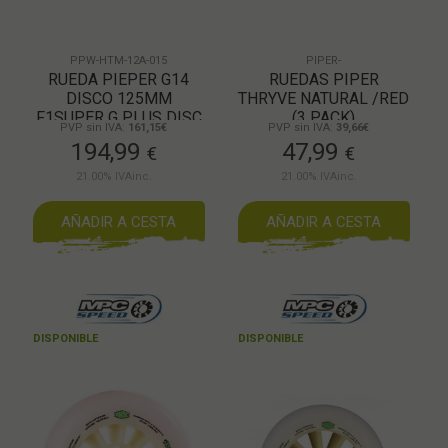
PPW-HTM-12A-015
PIPER-
RUEDA PIEPER G14
RUEDAS PIPER
DISCO 125MM
THRYVE NATURAL /RED
F1SUPER G PLUS DISC
(3 PACK)
PVP sin IVA:
161,15€
PVP sin IVA:
39,66€
STANDARD
194,99
47,99
€
€
21.00%
IVAinc.
21.00%
IVAinc.
AÑADIR A CESTA
AÑADIR A CESTA
DISPONIBLE
DISPONIBLE