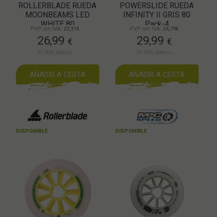
ROLLERBLADE RUEDA
POWERSLIDE RUEDA
MOONBEAMS LED
INFINITY II GRIS 80
WHITE 80
Pack-4
PVP sin IVA:
22,31€
PVP sin IVA:
24,79€
26,99
29,99
€
€
21.00%
IVAinc.
21.00%
IVAinc.
AÑADIR A CESTA
AÑADIR A CESTA
DISPONIBLE
DISPONIBLE