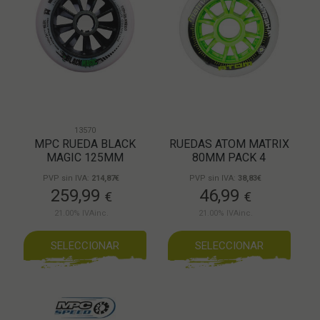
13570
MPC RUEDA BLACK
RUEDAS ATOM MATRIX
MAGIC 125MM
80MM PACK 4
PVP sin IVA:
214,87€
PVP sin IVA:
38,83€
259,99
46,99
€
€
21.00%
IVAinc.
21.00%
IVAinc.
SELECCIONAR
SELECCIONAR