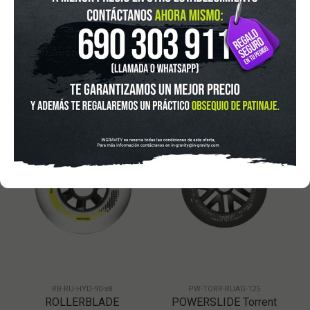
AÑADIR A CESTA
AÑADIR A CESTA
DISPONIBLE
DISPONIBLE
RB-RU-HYD-90-x8
PW-TORR-RUAG-125
ROLLERBLADE
POWERSLIDE Torrent