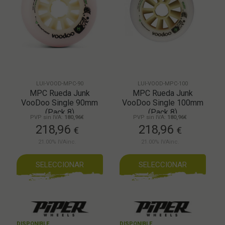
LUI-VOOD-MPC-90
LUI-VOOD-MPC-100
MPC Rueda Junk
MPC Rueda Junk
VooDoo Single 90mm
VooDoo Single 100mm
(Pack 8)
(Pack 8)
PVP sin IVA:
180,96€
PVP sin IVA:
180,96€
218,96
218,96
€
€
21.00%
IVAinc.
21.00%
IVAinc.
SELECCIONAR
SELECCIONAR
DISPONIBLE
DISPONIBLE