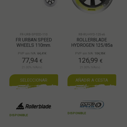
FR-URB-SPEED-110
RB-RU-HYD-125-x6
FR URBAN SPEED
ROLLERBLADE
WHEELS 110mm.
HYDROGEN 125/85a
PVP sin IVA:
64,41€
PVP sin IVA:
104,95€
77,94
126,99
€
€
21.00%
IVAinc.
21.00%
IVAinc.
SELECCIONAR
AÑADIR A CESTA
DISPONIBLE
DISPONIBLE