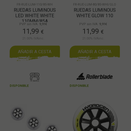
FR-RUE-LUM-110/85-WH
FR-RUE-LUM-80/85-WHI/GLO
RUEDAS LUMINOUS
RUEDAS LUMINOUS
LED WHITE WHITE
WHITE GLOW 110
110MM/85A
PVP sin IVA:
9,91€
PVP sin IVA:
9,91€
11,99
11,99
€
€
21.00%
IVAinc.
21.00%
IVAinc.
AÑADIR A CESTA
AÑADIR A CESTA
DISPONIBLE
DISPONIBLE