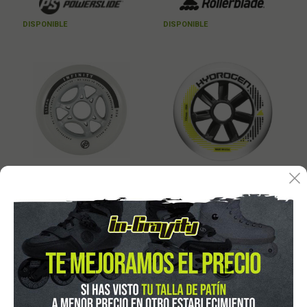
DISPONIBLE
DISPONIBLE
PW-INFII-GR-110/85A
RB-RU-HYD-110
POWERSLIDE Rueda
ROLLERBLADE RUEDA
Infinity II Gris 110 PACK
HYDROGEN 110/85A
4
PACK 8
PVP sin IVA:
37,11€
PVP sin IVA:
99,17€
44,90
119,99
€
€
21.00%
IVAinc.
21.00%
IVAinc.