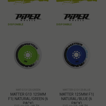
DISPONIBLE
DISPONIBLE
MAT-G13-125-GREEN
MATTER-G13-125-BLUE
MATTER G13 125MM
MATTER 125MM F1|
F1| NATURAL/GREEN (6
NATURAL/BLUE (6
PACK)
PACK)
PVP sin IVA:
148,75€
PVP sin IVA:
148,75€