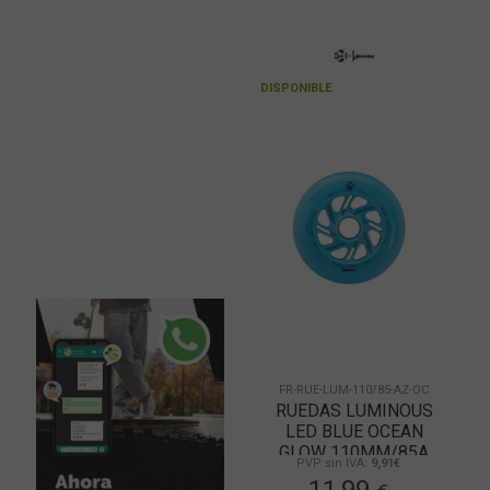
DISPONIBLE
FR-RUE-LUM-110/85-AZ-OC
RUEDAS LUMINOUS
LED BLUE OCEAN
GLOW 110MM/85A
PVP sin IVA:
9,91€