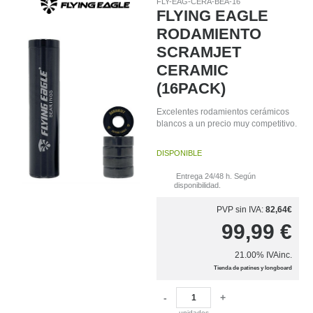
FLY-EAG-CERA-BEA-16
FLYING EAGLE
RODAMIENTO
SCRAMJET
CERAMIC
(16PACK)
Excelentes rodamientos cerámicos
blancos a un precio muy competitivo.
DISPONIBLE
Entrega 24/48 h. Según
disponibilidad.
PVP sin IVA:
82,64€
99,99
€
21.00%
IVAinc.
Tienda de patines y longboard
-
+
unidades