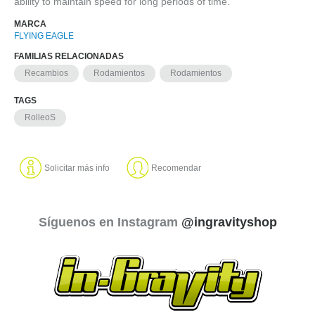
ability to maintain speed for long periods of time.
MARCA
FLYING EAGLE
FAMILIAS RELACIONADAS
Recambios
Rodamientos
Rodamientos
TAGS
RolleoS
Solicitar más info
Recomendar
Síguenos en Instagram
@ingravityshop