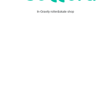
In-Gravity roller&skate shop