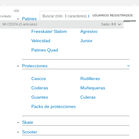
Toggle
USUARIOS REGISTRADOS
Invitado
Registro
/
Iniciar sesión
Patines
navigation
MI CESTA
0
artículos
Saldo:
0 €
Freeskate/ Slalom
Agresivo
Velocidad
Junior
Patines Quad
Protecciones
Cascos
Rodilleras
Coderas
Muñequeras
Guantes
Culeras
Packs de protecciones
Skate
Scooter