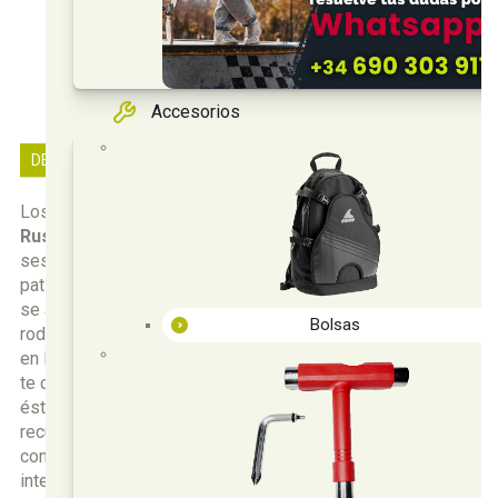
Accesorios
DESCRIPCIÓN LARGA
Los rodamientos de FR Skates
Twincam Storm SCRS
Rustproof
están especialmente diseñados para tus
sesiones de freeride más exigentes. Numerosos
patinadores que hacen un patinaje urbano los llevan y así
se aseguran velocidad y una mayor durabilidad. Los
Bolsas
rodamientos Twincam SCRS "Storm" te permitirán arriesgar
en las patinadas en las que te caigan lluvias inesperadas o
te cruces con charcos de agua. Entre las propiedades de
éstos rodamientos puedes encontrar unas tapas
recubiertas de teflón en ambos lados y una grasa
consistente que expulsa el estancamiento de agua en su
interior.