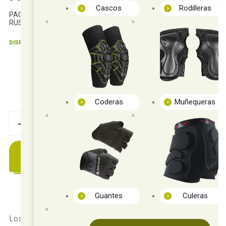
Cascos
Rodilleras
PACK DE 16 RODAMIENTOS TWINCAM STORM SCRS
RUSTPROOF DE FR SKATES
DISPONIBLE
Entrega 24/48 h. Según disponibilidad.
PVP sin IVA:
50,40€
60,99
€
21.00%
IVAinc.
Tienda de patines y longboard
Coderas
Muñequeras
-
+
AÑADIR A CESTA
Guantes
Culeras
Los rodamientos de FR Skates
Twincam Storm SCRS