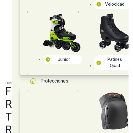
Velocidad
Junior
Patines
Quad
Protecciones
FRBRG-STORM
FR SKATES
RODAMIENTOS
TWINCAM STORM SCRS
RUSTPROOF