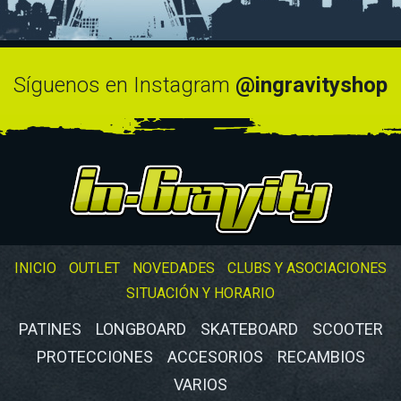
Síguenos en Instagram
@ingravityshop
INICIO
OUTLET
NOVEDADES
CLUBS Y ASOCIACIONES
SITUACIÓN Y HORARIO
PATINES
LONGBOARD
SKATEBOARD
SCOOTER
PROTECCIONES
ACCESORIOS
RECAMBIOS
VARIOS