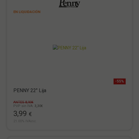
EN LIQUIDACIÓN
-55%
PENNY 22" Lija
ANTES 8,90€
PVP sin IVA:
3,30€
3,99
€
21.00%
IVAinc.