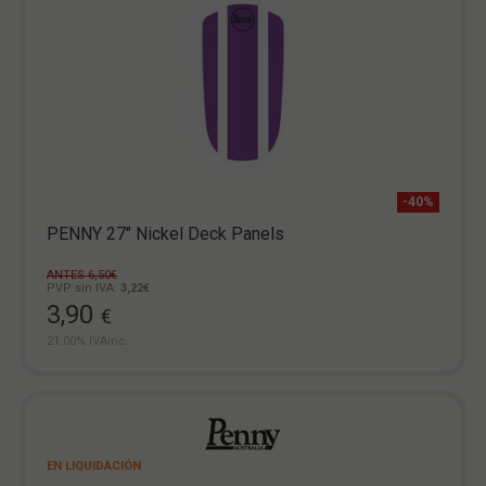
-40%
PENNY 27" Nickel Deck Panels
ANTES 6,50€
PVP sin IVA:
3,22€
3,90
€
21.00%
IVAinc.
EN LIQUIDACIÓN