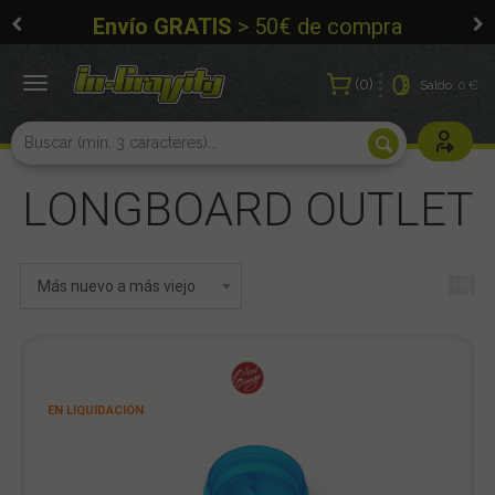
Envío GRATIS
> 50€ de compra
0
Toggle
Saldo:
0 €
navigation
Usuarios r
LONGBOARD OUTLET
EN LIQUIDACIÓN