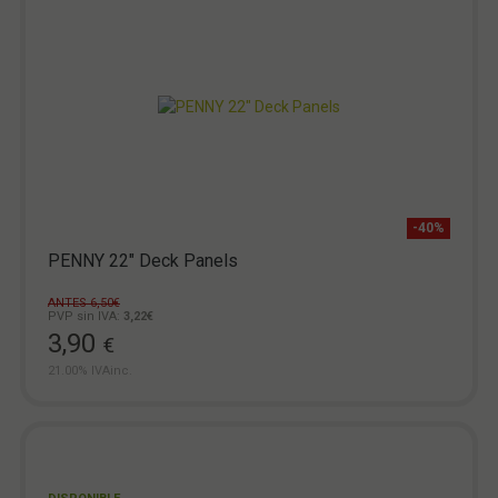
-40%
PENNY 22" Deck Panels
ANTES 6,50€
PVP sin IVA:
3,22€
3,90
€
21.00%
IVAinc.