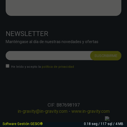
NEWSLETTER
Manténgase al día de nuestras novedades y ofertas
He leído y acepto la
política de privacidad
CIF: B87698197
in-gravity@in-gravity.com
-
www.in-gravity.com
Software Gestión
GESIO®
0.18 seg /
117 sql
/ 4 MB