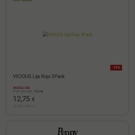
DISPONIBLE
-15%
VICIOUS Lija Rojo 3Pack
ANTES 15€
PVP sin IVA:
10,54€
12,75
€
21.00%
IVAinc.