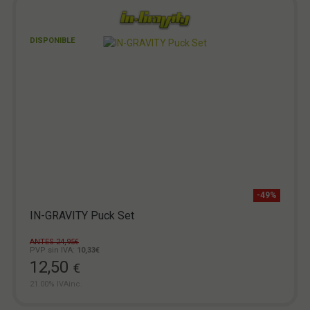
DISPONIBLE
-49%
IN-GRAVITY Puck Set
ANTES 24,95€
PVP sin IVA:
10,33€
12,50
€
21.00%
IVAinc.