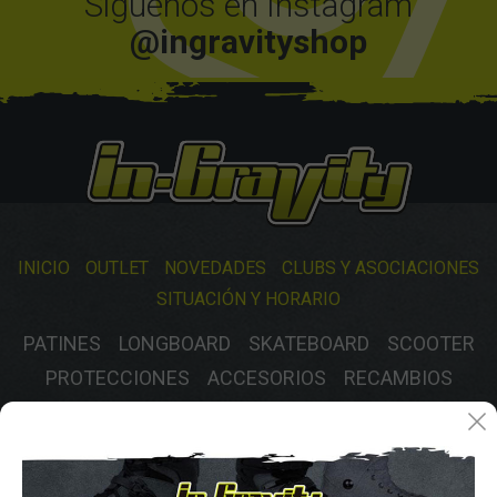
Síguenos en Instagram
@ingravityshop
INICIO
OUTLET
NOVEDADES
CLUBS Y ASOCIACIONES
SITUACIÓN Y HORARIO
PATINES
LONGBOARD
SKATEBOARD
SCOOTER
PROTECCIONES
ACCESORIOS
RECAMBIOS
VARIOS
GASTOS DE ENVIO
MÉTODOS DE PAGO, DEVOLUCIONES Y DATOS DE INTERÉS